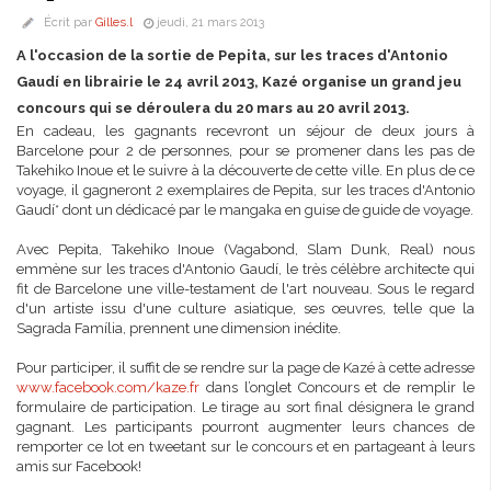
Écrit par
Gilles.l
jeudi, 21 mars 2013
A l'occasion de la sortie de Pepita, sur les traces d'Antonio
Gaudí en librairie le 24 avril 2013, Kazé organise un grand jeu
concours qui se déroulera du 20 mars au 20 avril 2013.
En cadeau, les gagnants recevront un séjour de deux jours à
Barcelone pour 2 de personnes, pour se promener dans les pas de
Takehiko Inoue et le suivre à la découverte de cette ville. En plus de ce
voyage, il gagneront 2 exemplaires de Pepita, sur les traces d'Antonio
Gaudí* dont un dédicacé par le mangaka en guise de guide de voyage.
Avec Pepita, Takehiko Inoue (Vagabond, Slam Dunk, Real) nous
emmène sur les traces d'Antonio Gaudí, le très célèbre architecte qui
fit de Barcelone une ville-testament de l'art nouveau. Sous le regard
d'un artiste issu d'une culture asiatique, ses œuvres, telle que la
Sagrada Família, prennent une dimension inédite.
Pour participer, il suffit de se rendre sur la page de Kazé à cette adresse
www.facebook.com/kaze.fr
dans l’onglet Concours et de remplir le
formulaire de participation. Le tirage au sort final désignera le grand
gagnant. Les participants pourront augmenter leurs chances de
remporter ce lot en tweetant sur le concours et en partageant à leurs
amis sur Facebook!