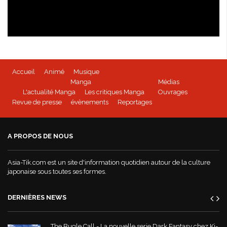
Isabella Bird - kioon
Accueil
Animé
Musique
BEYBLADE BURST - Tome 1 disponible
Manga
Médias
L'actualité Manga
Les critiques Manga
Ouvrages
Revue de presse
évènements
Reportages
Mushoku Tensei - un manga Doki-Doki
A PROPOS DE NOUS
World War Demons - La bande annonce
Asia-Tik.com est un site d'information quotidien autour de la culture
japonaise sous toutes ses formes.
DERNIÈRES NEWS
The Bugle Call - La nouvelle serie Dark Fantasy chez Ki-