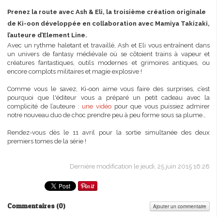
Prenez la route avec Ash & Eli, la troisième création originale
de Ki-oon développée en collaboration avec Mamiya Takizaki,
l’auteure d’Element Line.
Avec un rythme haletant et travaillé, Ash et Eli vous entraînent dans
un univers de fantasy médiévale où se côtoient trains à vapeur et
créatures fantastiques, outils modernes et grimoires antiques, ou
encore complots militaires et magie explosive !
Comme vous le savez, Ki-oon aime vous faire des surprises, c’est
pourquoi que l'éditeur vous a préparé un petit cadeau avec la
complicité de l’auteure :
une vidéo
pour que vous puissiez admirer
notre nouveau duo de choc prendre peu à peu forme sous sa plume…
Rendez-vous dès le 11 avril pour la sortie simultanée des deux
premiers tomes de la série !
Dernière modification le jeudi, 25 juin 2015 16:28
Commentaires (
0
)
Ajouter un commentaire