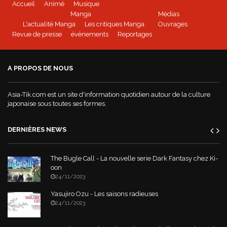
Accueil
Animé
Musique
BEYBLADE BURST - Tome 1 disponible
Manga
Médias
L'actualité Manga
Les critiques Manga
Ouvrages
Revue de presse
évènements
Reportages
Mushoku Tensei - un manga Doki-Doki
A PROPOS DE NOUS
World War Demons - La bande annonce
Asia-Tik.com est un site d'information quotidien autour de la culture
japonaise sous toutes ses formes.
DERNIÈRES NEWS
The Bugle Call - La nouvelle serie Dark Fantasy chez Ki-
oon
24/11/2023
Yasujiro Ozu - Les saisons radieuses
24/11/2023