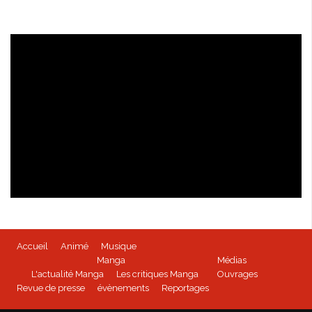
Isabella Bird - kioon
Accueil
Animé
Musique
BEYBLADE BURST - Tome 1 disponible
Manga
Médias
L'actualité Manga
Les critiques Manga
Ouvrages
Revue de presse
évènements
Reportages
Mushoku Tensei - un manga Doki-Doki