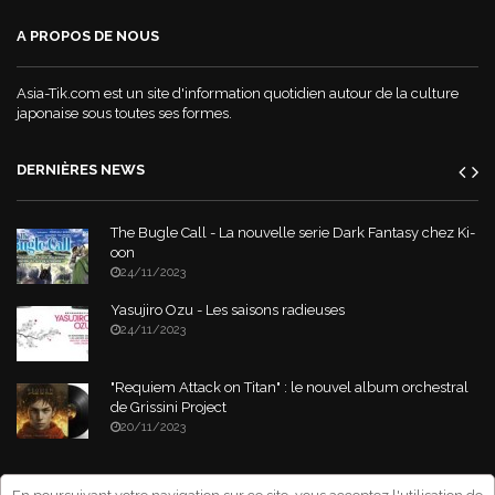
A PROPOS DE NOUS
World War Demons - La bande annonce
Asia-Tik.com est un site d'information quotidien autour de la culture
japonaise sous toutes ses formes.
DERNIÈRES NEWS
The Bugle Call - La nouvelle serie Dark Fantasy chez Ki-
oon
24/11/2023
Yasujiro Ozu - Les saisons radieuses
24/11/2023
"Requiem Attack on Titan" : le nouvel album orchestral
de Grissini Project
20/11/2023
Copyright © 2026 Asia-Tik.com. All Rights Reserved.
- Site déclaré à la