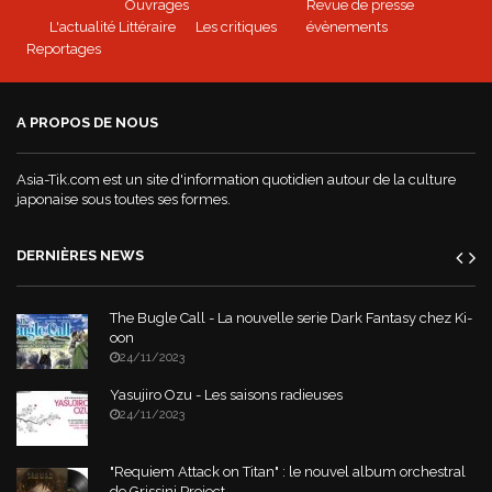
Ouvrages
Revue de presse
L'actualité Littéraire
Les critiques
évènements
Reportages
A PROPOS DE NOUS
Asia-Tik.com est un site d'information quotidien autour de la culture
japonaise sous toutes ses formes.
DERNIÈRES NEWS
The Bugle Call - La nouvelle serie Dark Fantasy chez Ki-
oon
24/11/2023
Yasujiro Ozu - Les saisons radieuses
24/11/2023
"Requiem Attack on Titan" : le nouvel album orchestral
de Grissini Project