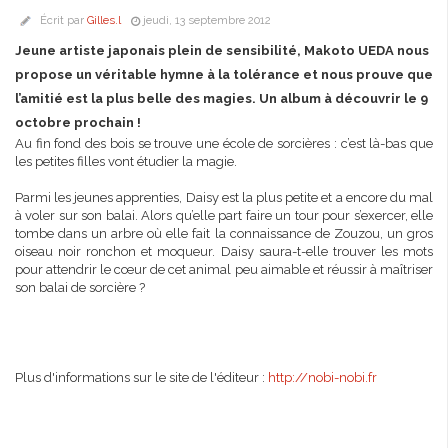
Écrit par
Gilles.l
jeudi, 13 septembre 2012
Jeune artiste japonais plein de sensibilité, Makoto UEDA nous
propose un véritable hymne à la tolérance et nous prouve que
l’amitié est la plus belle des magies. Un album à découvrir le 9
octobre prochain !
Au fin fond des bois se trouve une école de sorcières : c’est là-bas que
les petites filles vont étudier la magie.
Parmi les jeunes apprenties, Daisy est la plus petite et a encore du mal
à voler sur son balai. Alors qu’elle part faire un tour pour s’exercer, elle
tombe dans un arbre où elle fait la connaissance de Zouzou, un gros
oiseau noir ronchon et moqueur. Daisy saura-t-elle trouver les mots
pour attendrir le cœur de cet animal peu aimable et réussir à maîtriser
son balai de sorcière ?
Plus d'informations sur le site de l'éditeur :
http://nobi-nobi.fr