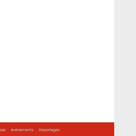
sse
évènements
Reportages