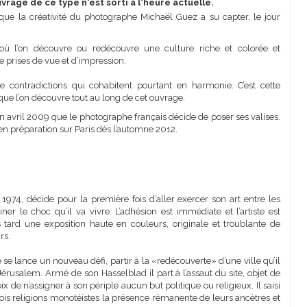
rage de ce type n'est sorti à l'heure actuelle.
 que la créativité du photographe Michaël Guez a su capter, le jour
où l’on découvre ou redécouvre une culture riche et colorée et
 prises de vue et d’impression.
e contradictions qui cohabitent pourtant en harmonie. C’est cette
ue l’on découvre tout au long de cet ouvrage.
n avril 2009 que le photographe français décide de poser ses valises.
t en préparation sur Paris dès l’automne 2012.
74, décide pour la première fois d’aller exercer son art entre les
r le choc qu’il va vivre. L’adhésion est immédiate et l’artiste est
s tard une exposition haute en couleurs, originale et troublante de
rs.
se lance un nouveau défi, partir à la «redécouverte» d’une ville qu’il
Jérusalem. Armé de son Hasselblad il part à l’assaut du site, objet de
ix de n’assigner à son périple aucun but politique ou religieux. Il saisi
rois religions monotéistes la présence rémanente de leurs ancètres et