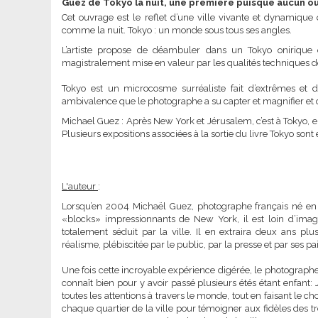
Guez de Tokyo la nuit, une premiere puisque aucun ouv
Cet ouvrage est le reflet d’une ville vivante et dynamique
comme la nuit. Tokyo : un monde sous tous ses angles.
L’artiste propose de déambuler dans un Tokyo onirique 
magistralement mise en valeur par les qualités techniques de
Tokyo est un microcosme surréaliste fait d’extrêmes et d
ambivalence que le photographe a su capter et magnifier et q
Michael Guez : Après New York et Jérusalem, c’est à Tokyo, e
Plusieurs expositions associées à la sortie du livre Tokyo son
L'auteur
:
Lorsqu’en 2004 Michaël Guez, photographe français né en 19
«blocks» impressionnants de New York, il est loin d’imagine
totalement séduit par la ville. Il en extraira deux ans plu
réalisme, plébiscitée par le public, par la presse et par ses pai
Une fois cette incroyable expérience digérée, le photographe 
connaît bien pour y avoir passé plusieurs étés étant enfant: 
toutes les attentions à travers le monde, tout en faisant le cho
chaque quartier de la ville pour témoigner aux fidèles des t