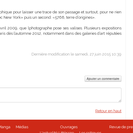
phique pour laisser une trace de son passage et surtout, pour ne rien
avec New York» puis un second: «5768, terre d’origines».
vril 2009, que lphotographe pose ses valises. Plusieurs expositions
 Paris dès l’automne 2012, notamment dans des galeries d’art réputées
Dernière modification le samedi, 27 juin 2015 10:39
Ajouter un commentaire
Retour en haut
Manga
Médias
Ouvrages
Revue de pre
L'actualité Littéraire
Les critiques