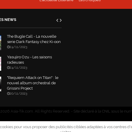
ES NEWS
The Bugle Call - La nouvelle
serie Dark Fantasy chez Ki-oon
24/11/2023
Yasujiro Ozu - Les saisons
radieuses
24/11/2023
"Requiem Attack on Titan" : le
nouvel album orchestral de
Grissini Project
20/11/2023
2026 Asia-Tik.com. All Rights Reserved.
- Site déclaré à la CNIL sous le nu
e cookies pour vous proposer des publicités ciblées adaptées à vos centres d'in