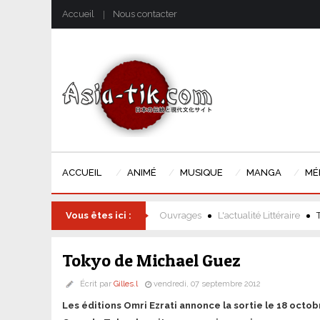
Accueil
Nous contacter
ACCUEIL
ANIMÉ
MUSIQUE
MANGA
MÉ
Vous êtes ici :
Ouvrages
L'actualité Littéraire
Tokyo de Michael Guez
Écrit par
Gilles.l
vendredi, 07 septembre 2012
Les éditions Omri Ezrati annonce la sortie le 18 oct