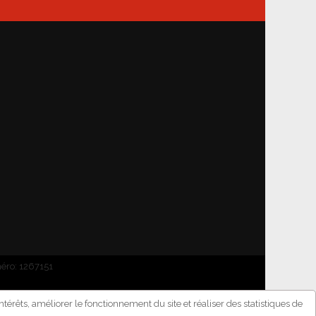
méro: 1267151
térêts, améliorer le fonctionnement du site et réaliser des statistiques de