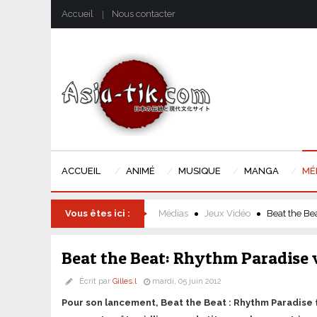
Accueil
Nous contacter
ACCUEIL
ANIMÉ
MUSIQUE
MANGA
MÉ
Vous êtes ici :
Médias
Jeux Vidéo
Beat the Be
Beat the Beat: Rhythm Paradise v
Écrit par
Gilles.l
mardi, 05 juin 2012
Pour son lancement, Beat the Beat : Rhythm Paradise f