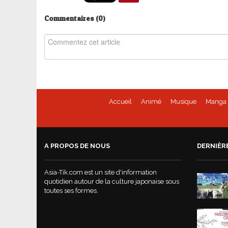
Commentaires (
0
)
Accueil
Animé
Musique
Manga
A PROPOS DE NOUS
DERNIÈR
Asia-Tik.com est un site d'information
quotidien autour de la culture japonaise sous
toutes ses formes.