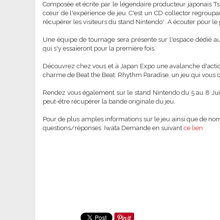
Composée et écrite par le légendaire producteur japonais T
cœur de l'expérience de jeu. C'est un CD collector regroupan
récupérer les visiteurs du stand Nintendo*. A écouter pour le p
Une équipe de tournage sera présente sur l'espace dédié au j
qui s'y essaieront pour la première fois.
Découvrez chez vous et à Japan Expo une avalanche d'action
charme de Beat the Beat: Rhythm Paradise, un jeu qui vous ca
Rendez vous également sur le stand Nintendo du 5 au 8 Juill
peut-être récupérer la bande originale du jeu.
Pour de plus amples informations sur le jeu ainsi que de nom
questions/réponses Iwata Demande en suivant
ce lien
.