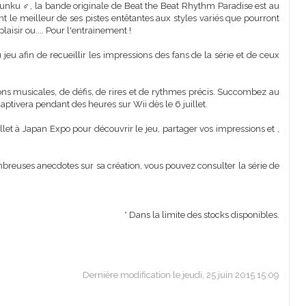
sunku ♂, la bande originale de Beat the Beat Rhythm Paradise est au
t le meilleur de ses pistes entêtantes aux styles variés que pourront
laisir ou.... Pour l'entrainement !
eu afin de recueillir les impressions des fans de la série et de ceux
s musicales, de défis, de rires et de rythmes précis. Succombez au
ptivera pendant des heures sur Wii dès le 6 juillet.
et à Japan Expo pour découvrir le jeu, partager vos impressions et ,
breuses anecdotes sur sa création, vous pouvez consulter la série de
* Dans la limite des stocks disponibles.
Dernière modification le jeudi, 25 juin 2015 15:09