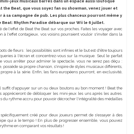
50 mini-jeux musicaux barrés dans un espace aussi loufoque
at the Beat, que vous soyez fan ou showman, venez jouer et
per à sa campagne de pub. Les plus chanceux pourront même y
e Beat: Rhythm Paradise débarque sur Wii le 6 juillet.
é de l'effet de Beat the Beat sur vos proches. Faites les voyager avec
 à l'effet contagieux, vos voisins pourraient vouloir s'inviter dans la
 de fleurs : les possibilités sont infinies et le but est d'être toujours
queries à l'écran et concentrez-vous sur la musique. Seul le parfait
e vous arrêter pour admirer le spectacle, vous ne serez pas déçu :
 possède sa propre chanson, s'inspire de styles musicaux différents,
opre à la série. Enfin, les fans européens pourront, en exclusivité,
 il suffit d'appuyer sur un ou deux boutons au bon moment ! Beat the
apprécieront de débloquer les mini-jeux les uns après les autres.
ns du rythme accru pour pouvoir décrocher l'intégralité des médailles
 spécifiquement créé pour deux joueurs permet de s'essayer à des
uipe qui a le tempo ! En plus de progresser ensemble, vous pouvez
u rythme en comparant vos résultats !