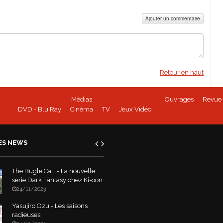
Ajouter un commentaire
Retour en haut
Médias
Ouvrages
Revue 
DVD - Blu Ray
Cinéma
TV
Jeux Vidéo
ES NEWS
The Bugle Call - La nouvelle
serie Dark Fantasy chez Ki-oon
24/11/2023
Yasujiro Ozu - Les saisons
radieuses