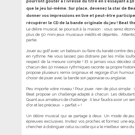
pourront goûter à l'ivresse du titre en s'essayant à 
que le jeu lui-même. Sur place, devenez la star de Be
donner vos impressions en live et peut-être partici
récupérer le CD de la bande originale du jeu ! Beat th
Le délire musical se poursuit à la maison : vous serez étonn
plus de 50 mini-jeux musicaux inédits et déjantés... Attention
partie.
Jouer au golf avec un babouin ou faire du karaté contre des pots
en rythme. Ne vous laissez pas distraire par les mille loufo
respect de la mesure compte ! Et si jamais vous décidez d
chacun des 50 niveaux rythmiques raconte sa propre histoire,
propose plusieurs remix originaux et regorge d'un humour pr
choisir de jouer avec la bande son japonaise ou anglaise.
Peu importe votre niveau ! Pour jouer, rien de plus simple :
Beat propose un challenge adapté à chacun. Les débutants 
Quant aux amateurs de challenge : il leur faudra avoir un se
d'or et les précieux « parfait » !
Un délire musical qui se partage à deux. Un mode de jeu
épreuves exclusives. Invitez vos proches et formez une éq
chercher à distinguer celui ou celle qui a le meilleur sens d