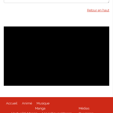
Retour en haut
Isabella Bird - kioon
Accueil
Animé
Musique
BEYBLADE BURST - Tome 1 disponible
Manga
Médias