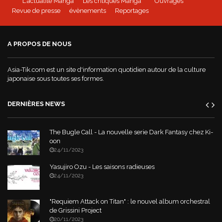
L'actualité Manga
Les critiques Manga
Ouvrages
Revue de presse
évènements
Reportages
Mushoku Tensei - un manga Doki-Doki
A PROPOS DE NOUS
World War Demons - La bande annonce
Asia-Tik.com est un site d'information quotidien autour de la culture
japonaise sous toutes ses formes.
DERNIÈRES NEWS
The Bugle Call - La nouvelle serie Dark Fantasy chez Ki-
oon
24/11/2023
Yasujiro Ozu - Les saisons radieuses
24/11/2023
"Requiem Attack on Titan" : le nouvel album orchestral
de Grissini Project
20/11/2023