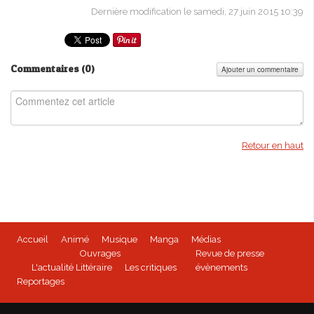
Dernière modification le samedi, 27 juin 2015 10:39
Commentaires (
0
)
Ajouter un commentaire
Retour en haut
Accueil
Animé
Musique
Manga
Médias
Ouvrages
Revue de presse
L'actualité Littéraire
Les critiques
évènements
Reportages