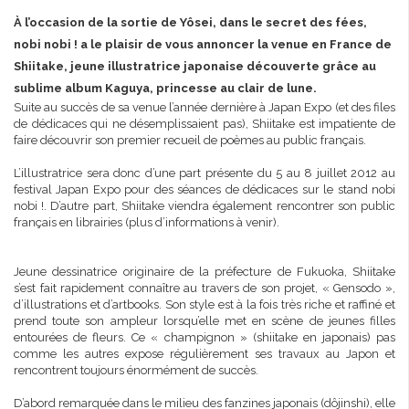
À l’occasion de la sortie de Yôsei, dans le secret des fées,
nobi nobi ! a le plaisir de vous annoncer la venue en France de
Shiitake, jeune illustratrice japonaise découverte grâce au
sublime album Kaguya, princesse au clair de lune.
Suite au succès de sa venue l’année dernière à Japan Expo (et des files
de dédicaces qui ne désemplissaient pas), Shiitake est impatiente de
faire découvrir son premier recueil de poèmes au public français.
L’illustratrice sera donc d’une part présente du 5 au 8 juillet 2012 au
festival Japan Expo pour des séances de dédicaces sur le stand nobi
nobi !. D’autre part, Shiitake viendra également rencontrer son public
français en librairies (plus d’informations à venir).
Jeune dessinatrice originaire de la préfecture de Fukuoka, Shiitake
s’est fait rapidement connaître au travers de son projet, « Gensodo »,
d’illustrations et d’artbooks. Son style est à la fois très riche et raffiné et
prend toute son ampleur lorsqu’elle met en scène de jeunes filles
entourées de fleurs. Ce « champignon » (shiitake en japonais) pas
comme les autres expose régulièrement ses travaux au Japon et
rencontrent toujours énormément de succès.
D’abord remarquée dans le milieu des fanzines japonais (dôjinshi), elle