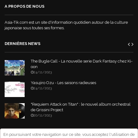
A PROPOS DE NOUS
Asia-Tik.com est un site d'information quotidien autour de la culture
japonaise sous toutes ses formes.
DERNIÈRES NEWS
The Bugle Call - La nouvelle serie Dark Fantasy chez Ki-
oon
24/11/2023
Yasujiro Ozu - Les saisons radieuses
24/11/2023
"Requiem Attack on Titan" : le nouvel album orchestral
de Grissini Project
20/11/2023
Copyright © 2026 Asia-Tik.com. All Rights Reserved.
- Site déclaré à la
En poursuivant votre navigation sur ce site, vous acceptez l'utilisation de