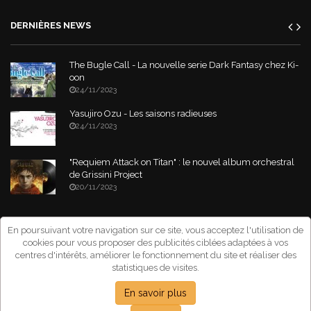
DERNIÈRES NEWS
The Bugle Call - La nouvelle serie Dark Fantasy chez Ki-
oon
24/11/2023
Yasujiro Ozu - Les saisons radieuses
24/11/2023
"Requiem Attack on Titan" : le nouvel album orchestral
de Grissini Project
20/11/2023
Copyright © 2026 Asia-Tik.com. All Rights Reserved.
- Site déclaré à la
En poursuivant votre navigation sur ce site, vous acceptez l'utilisation de
CNIL sous le numéro: 1267151
cookies pour vous proposer des publicités ciblées adaptées à vos
centres d'intérêts, améliorer le fonctionnement du site et réaliser des
statistiques de visites.
En savoir plus