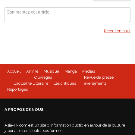
Retour en haut
Accueil
Animé
Musique
Manga
Médias
Ouvrages
Revue de presse
L'actualité Littéraire
Les critiques
évènements
Reportages
A PROPOS DE NOUS
Asia-Tik.com est un site d'information quotidien autour de la culture
japonaise sous toutes ses formes.