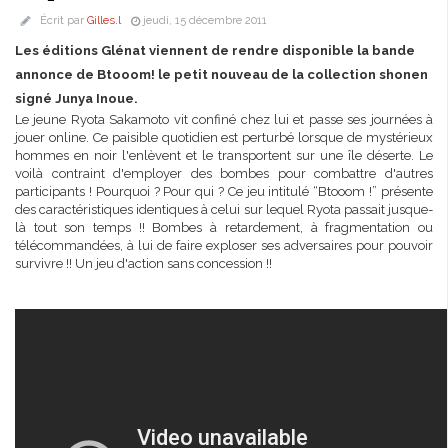
Écrit par
Gilles.l
jeudi, 15 décembre 2011
Les éditions Glénat viennent de rendre disponible la bande
annonce de Btooom! le petit nouveau de la collection shonen
signé Junya Inoue.
Le jeune Ryota Sakamoto vit confiné chez lui et passe ses journées à
jouer online. Ce paisible quotidien est perturbé lorsque de mystérieux
hommes en noir l'enlèvent et le transportent sur une île déserte. Le
voilà contraint d'employer des bombes pour combattre d'autres
participants ! Pourquoi ? Pour qui ? Ce jeu intitulé “Btooom !” présente
des caractéristiques identiques à celui sur lequel Ryota passait jusque-
là tout son temps !! Bombes à retardement, à fragmentation ou
télécommandées, à lui de faire exploser ses adversaires pour pouvoir
survivre !! Un jeu d'action sans concession !!