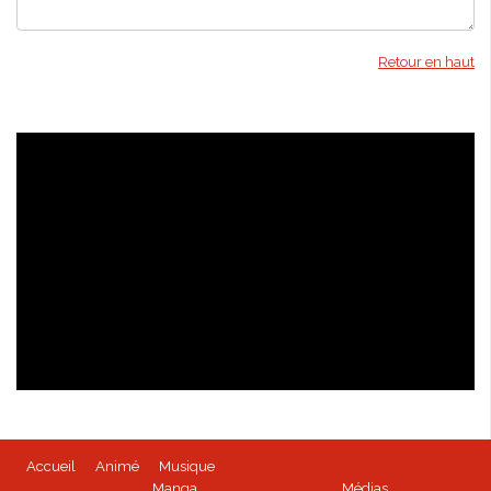
Retour en haut
Isabella Bird - kioon
Accueil
Animé
Musique
BEYBLADE BURST - Tome 1 disponible
Manga
Médias