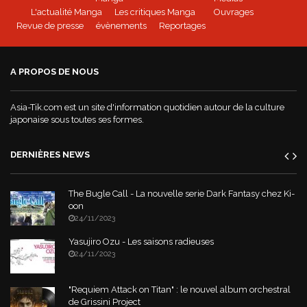
L'actualité Manga
Les critiques Manga
Ouvrages
Revue de presse
évènements
Reportages
Mushoku Tensei - un manga Doki-Doki
A PROPOS DE NOUS
World War Demons - La bande annonce
Asia-Tik.com est un site d'information quotidien autour de la culture
japonaise sous toutes ses formes.
DERNIÈRES NEWS
The Bugle Call - La nouvelle serie Dark Fantasy chez Ki-
oon
24/11/2023
Yasujiro Ozu - Les saisons radieuses
24/11/2023
"Requiem Attack on Titan" : le nouvel album orchestral
de Grissini Project