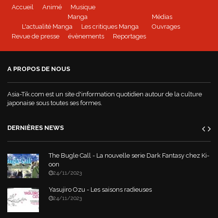
Accueil
Animé
Musique
BEYBLADE BURST - Tome 1 disponible
Manga
Médias
L'actualité Manga
Les critiques Manga
Ouvrages
Revue de presse
évènements
Reportages
Mushoku Tensei - un manga Doki-Doki
A PROPOS DE NOUS
World War Demons - La bande annonce
Asia-Tik.com est un site d'information quotidien autour de la culture
japonaise sous toutes ses formes.
DERNIÈRES NEWS
The Bugle Call - La nouvelle serie Dark Fantasy chez Ki-
oon
24/11/2023
Yasujiro Ozu - Les saisons radieuses
24/11/2023