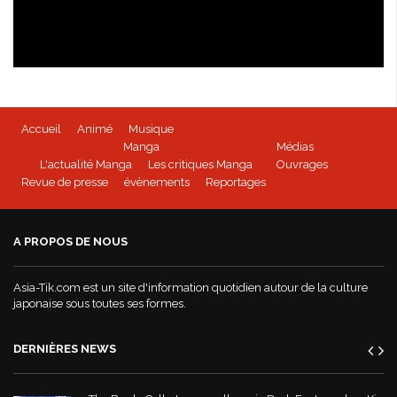
Isabella Bird - kioon
Accueil
Animé
Musique
BEYBLADE BURST - Tome 1 disponible
Manga
Médias
L'actualité Manga
Les critiques Manga
Ouvrages
Revue de presse
évènements
Reportages
Mushoku Tensei - un manga Doki-Doki
A PROPOS DE NOUS
World War Demons - La bande annonce
Asia-Tik.com est un site d'information quotidien autour de la culture
japonaise sous toutes ses formes.
DERNIÈRES NEWS