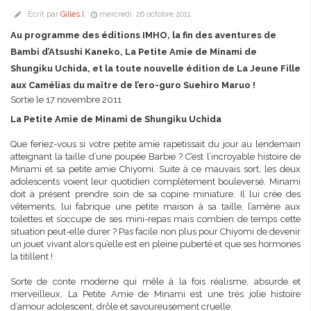
Écrit par
Gilles.l
mercredi, 26 octobre 2011
Au programme des éditions IMHO, la fin des aventures de
Bambi d’Atsushi Kaneko, La Petite Amie de Minami de
Shungiku Uchida, et la toute nouvelle édition de La Jeune Fille
aux Camélias du maître de l’ero-guro Suehiro Maruo !
Sortie le 17 novembre 2011
La Petite Amie de Minami de Shungiku Uchida
Que feriez-vous si votre petite amie rapetissait du jour au lendemain
atteignant la taille d’une poupée Barbie ? C’est l’incroyable histoire de
Minami et sa petite amie Chiyomi. Suite à ce mauvais sort, les deux
adolescents voient leur quotidien complètement bouleversé. Minami
doit à présent prendre soin de sa copine miniature. Il lui crée des
vêtements, lui fabrique une petite maison à sa taille, l’amène aux
toilettes et s’occupe de ses mini-repas mais combien de temps cette
situation peut-elle durer ? Pas facile non plus pour Chiyomi de devenir
un jouet vivant alors qu’elle est en pleine puberté et que ses hormones
la titillent !
Sorte de conte moderne qui mêle à la fois réalisme, absurde et
merveilleux, La Petite Amie de Minami est une très jolie histoire
d’amour adolescent, drôle et savoureusement cruelle.