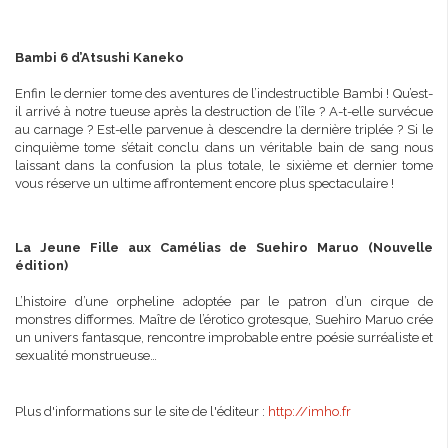
Bambi 6 d’Atsushi Kaneko
Enfin le dernier tome des aventures de l’indestructible Bambi ! Qu’est-
il arrivé à notre tueuse après la destruction de l’île ? A-t-elle survécue
au carnage ? Est-elle parvenue à descendre la dernière triplée ? Si le
cinquième tome s’était conclu dans un véritable bain de sang nous
laissant dans la confusion la plus totale, le sixième et dernier tome
vous réserve un ultime affrontement encore plus spectaculaire !
La Jeune Fille aux Camélias de Suehiro Maruo (Nouvelle
édition)
L’histoire d’une orpheline adoptée par le patron d’un cirque de
monstres difformes. Maître de l’érotico grotesque, Suehiro Maruo crée
un univers fantasque, rencontre improbable entre poésie surréaliste et
sexualité monstrueuse…
Plus d'informations sur le site de l'éditeur :
http://imho.fr