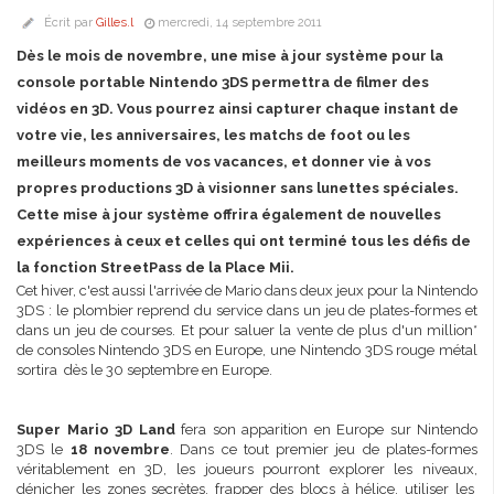
Écrit par
Gilles.l
mercredi, 14 septembre 2011
Dès le mois de novembre, une mise à jour système pour la
console portable Nintendo 3DS permettra de filmer des
vidéos en 3D. Vous pourrez ainsi capturer chaque instant de
votre vie, les anniversaires, les matchs de foot ou les
meilleurs moments de vos vacances, et donner vie à vos
propres productions 3D à visionner sans lunettes spéciales.
Cette mise à jour système offrira également de nouvelles
expériences à ceux et celles qui ont terminé tous les défis de
la fonction StreetPass de la Place Mii.
Cet hiver, c'est aussi l'arrivée de Mario dans deux jeux pour la Nintendo
3DS : le plombier reprend du service dans un jeu de plates-formes et
dans un jeu de courses. Et pour saluer la vente de plus d'un million*
de consoles Nintendo 3DS en Europe, une Nintendo 3DS rouge métal
sortira dès le 30 septembre en Europe.
Super Mario 3D Land
fera son apparition en Europe sur Nintendo
3DS le
18 novembre
. Dans ce tout premier jeu de plates-formes
véritablement en 3D, les joueurs pourront explorer les niveaux,
dénicher les zones secrètes, frapper des blocs à hélice, utiliser les