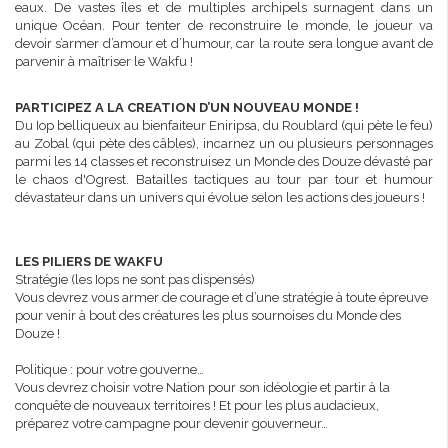
eaux. De vastes îles et de multiples archipels surnagent dans un
unique Océan. Pour tenter de reconstruire le monde, le joueur va
devoir s’armer d’amour et d’humour, car la route sera longue avant de
parvenir à maîtriser le Wakfu !
PARTICIPEZ A LA CREATION D’UN NOUVEAU MONDE !
Du Iop belliqueux au bienfaiteur Eniripsa, du Roublard (qui pète le feu)
au Zobal (qui pète des câbles), incarnez un ou plusieurs personnages
parmi les 14 classes et reconstruisez un Monde des Douze dévasté par
le chaos d'Ogrest. Batailles tactiques au tour par tour et humour
dévastateur dans un univers qui évolue selon les actions des joueurs !
LES PILIERS DE WAKFU
Stratégie (les Iops ne sont pas dispensés)
Vous devrez vous armer de courage et d’une stratégie à toute épreuve
pour venir à bout des créatures les plus sournoises du Monde des
Douze !
Politique : pour votre gouverne…
Vous devrez choisir votre Nation pour son idéologie et partir à la
conquête de nouveaux territoires ! Et pour les plus audacieux,
préparez votre campagne pour devenir gouverneur…