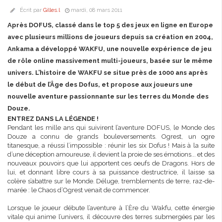
Écrit par
Gilles.l
mardi, 08 mars 2011
Après DOFUS, classé dans le top 5 des jeux en ligne en Europe
avec plusieurs millions de joueurs depuis sa création en 2004,
Ankama a développé WAKFU, une nouvelle expérience de jeu
de rôle online massivement multi-joueurs, basée sur le même
univers. L’histoire de WAKFU se situe près de 1000 ans après
le début de l’Âge des Dofus, et propose aux joueurs une
nouvelle aventure passionnante sur les terres du Monde des
Douze.
ENTREZ DANS LA LÉGENDE !
Pendant les mille ans qui suivirent l’aventure DOFUS, le Monde des
Douze a connu de grands bouleversements. Ogrest, un ogre
titanesque, a réussi l’impossible : réunir les six Dofus ! Mais à la suite
d’une déception amoureuse, il devient la proie de ses émotions... et des
nouveaux pouvoirs que lui apportent ces oeufs de Dragons. Hors de
lui, et donnant libre cours à sa puissance destructrice, il laisse sa
colère s’abattre sur le Monde. Déluge, tremblements de terre, raz-de-
marée : le Chaos d’Ogrest venait de commencer.
Lorsque le joueur débute l’aventure à l’Ère du Wakfu, cette énergie
vitale qui anime l’univers, il découvre des terres submergées par les