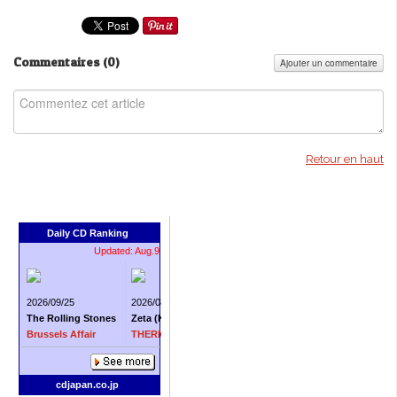
Commentaires (
0
)
Ajouter un commentaire
Retour en haut
Daily CD Ranking
Updated: Aug.9
2026/09/25
2026/08/26
2026/10/02
20
The Rolling Stones
Zeta (Kana Hanazawa)
The Beatles
T
Brussels Affair
THERMITE - GRANBLUE FANTASY -
Rubber Soul
N
cdjapan.co.jp