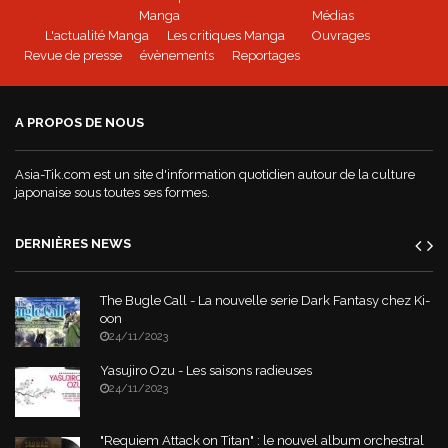
BEYBLADE BURST - Tome 1 disponible
Manga
Médias
L'actualité Manga
Les critiques Manga
Ouvrages
Revue de presse
évènements
Reportages
Mushoku Tensei - un manga Doki-Doki
A PROPOS DE NOUS
World War Demons - La bande annonce
Asia-Tik.com est un site d'information quotidien autour de la culture
japonaise sous toutes ses formes.
DERNIÈRES NEWS
The Bugle Call - La nouvelle serie Dark Fantasy chez Ki-
oon
24/11/2023
Yasujiro Ozu - Les saisons radieuses
24/11/2023
"Requiem Attack on Titan" : le nouvel album orchestral