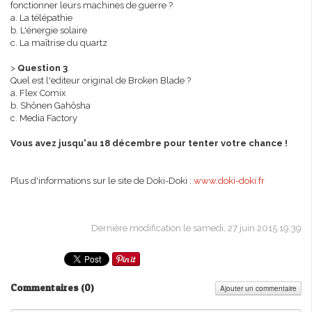
fonctionner leurs machines de guerre ?
a. La télépathie
b. L'énergie solaire
c. La maîtrise du quartz
>
Question 3
Quel est l'editeur original de Broken Blade ?
a. Flex Comix
b. Shônen Gahôsha
c. Media Factory
Vous avez jusqu'au 18 décembre pour tenter votre chance !
Plus d'informations sur le site de Doki-Doki :
www.doki-doki.fr
Dernière modification le samedi, 27 juin 2015 19:39
Commentaires (
0
)
Ajouter un commentaire