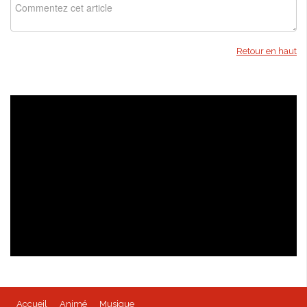
Retour en haut
Isabella Bird - kioon
Accueil
Animé
Musique