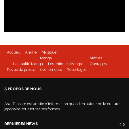
Isabella Bird - kioon
Accueil
Animé
Musique
BEYBLADE BURST - Tome 1 disponible
Manga
Médias
L'actualité Manga
Les critiques Manga
Ouvrages
Revue de presse
évènements
Reportages
Mushoku Tensei - un manga Doki-Doki
A PROPOS DE NOUS
World War Demons - La bande annonce
Asia-Tik.com est un site d'information quotidien autour de la culture
japonaise sous toutes ses formes.
DERNIÈRES NEWS