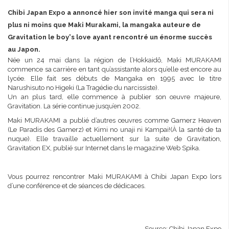
Chibi Japan Expo a annoncé hier son invité manga qui sera ni
plus ni moins que Maki Murakami, la mangaka auteure de
Gravitation le boy's love ayant rencontré un énorme succès
au Japon.
Née un 24 mai dans la région de l’Hokkaidô, Maki MURAKAMI
commence sa carrière en tant qu’assistante alors qu’elle est encore au
lycée. Elle fait ses débuts de Mangaka en 1995 avec le titre
Narushisuto no Higeki (La Tragédie du narcissiste).
Un an plus tard, elle commence à publier son œuvre majeure,
Gravitation. La série continue jusqu’en 2002.
Maki MURAKAMI a publié d’autres œuvres comme Gamerz Heaven
(Le Paradis des Gamerz) et Kimi no unaji ni Kampai!(À la santé de ta
nuque). Elle travaille actuellement sur la suite de Gravitation,
Gravitation EX, publié sur Internet dans le magazine Web Spika.
Vous pourrez rencontrer Maki MURAKAMI à Chibi Japan Expo lors
d’une conférence et de séances de dédicaces.
Source: Chibi Japan Expo