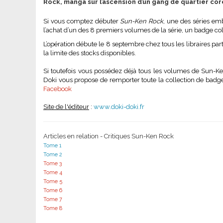
Rock, manga sur l’ascension d’un gang de quartier c
Si vous comptez débuter
Sun-Ken Rock
, une des séries em
l’achat d’un des 8 premiers volumes de la série, un badge col
L’opération débute le 8 septembre chez tous les libraires par
la limite des stocks disponibles.
Si toutefois vous possédez déjà tous les volumes de Sun-K
Doki vous propose de remporter toute la collection de badg
Facebook
Site de l'éditeur
:
www.doki-doki.fr
Articles en relation - Critiques Sun-Ken Rock
Tome 1
Tome 2
Tome 3
Tome 4
Tome 5
Tome 6
Tome 7
Tome 8