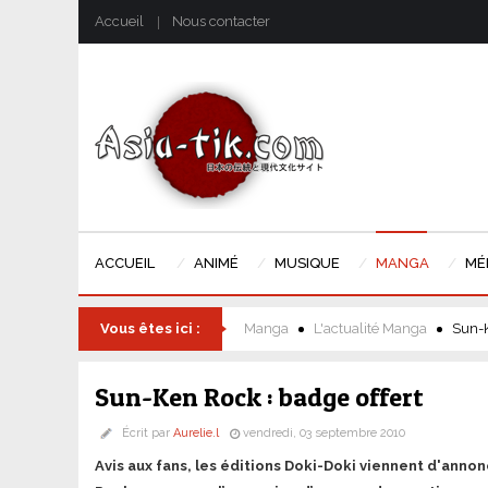
Accueil
Nous contacter
ACCUEIL
ANIMÉ
MUSIQUE
MANGA
MÉ
Vous êtes ici :
Manga
L'actualité Manga
Sun-K
Sun-Ken Rock : badge offert
Écrit par
Aurelie.l
vendredi, 03 septembre 2010
Avis aux fans, les éditions Doki-Doki viennent d'annon