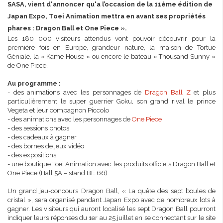
SASA, vient d'annoncer qu'a l’occasion de la 11ème édition de
Japan Expo, Toei Animation mettra en avant ses propriétés
phares : Dragon Ball et One Piece ».
Les 180 000 visiteurs attendus vont pouvoir découvrir pour la
première fois en Europe, grandeur nature, la maison de Tortue
Géniale, la « Kame House » ou encore le bateau « Thousand Sunny »
de One Piece.
Au programme :
- des animations avec les personnages de
Dragon Ball Z
et plus
particulièrement le super guerrier Goku, son grand rival le prince
Vegeta et leur compagnon Piccolo
- des animations avec les personnages de
One Piece
- des sessions photos
- des cadeaux à gagner
- des bornes de jeux vidéo
- des expositions
- une boutique Toei Animation avec les produits officiels Dragon Ball et
One Piece (Hall 5A – stand BE.66)
Un grand jeu-concours Dragon Ball, « La quête des sept boules de
cristal », sera organisé pendant Japan Expo avec de nombreux lots à
gagner. Les visiteurs qui auront localisé les sept Dragon Ball pourront
indiquer leurs réponses du 1er au 25 juillet en se connectant sur le site