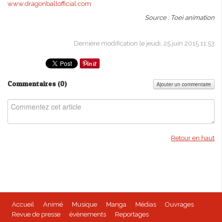
www.dragonballofficial.com
Source : Toei animation
Dernière modification le jeudi, 25 juin 2015 11:53
Commentaires (
0
)
Ajouter un commentaire
Retour en haut
Accueil
Animé
Musique
Manga
Médias
Ouvrages
Revue de presse
évènements
Reportages