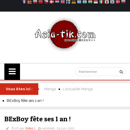
Vous êtes ici :
Manga
L'actualité Manga
BExBoy fête ses 1 an !
BExBoy fête ses 1 an !
Écrit par
Gilles.l
vendredi, 25 juin 2010