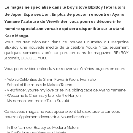
Le magazine spécialisé dans le boy's love BExBoy fetera lors
de Japan Expo ses 1 an. En plus de pouvoir rencontrer Ayano
Yamane l'auteure de Viewfinder, vous pourrez découvrir le
numéro spécial anniversaire qui sera disponible sur le stand
Kaze Manga.
Vous pourrez découvrir dans ce nouveau numéro du Magazine
BExBoy une nouvelle inédite de la célèbre Youka Nitta, seulement
quelques semaines après sa parution dans le magazine BExBOY
japonais, DOUBLE YOU.
Vous pourrez bien entendu y retrouver vos 6 séries toujours en cours :
- Yebisu Celibrities de Shinri Fuwa & Kaoru Iwamato
- School of the muse de Makoto Tateno
- Viewfinder, you're my love prize in a biding cage de Ayano Yamane
- Welcome to Chemistry lab ! de Rie Honjoh
- My demon and me de Tsuta Suzuki
Ce nouveau magazine vous apporte sont lot d’exclusivité car vous
pourrez également découvrir 4 Nouvelles séries :
- In the Name of Beauty de Modoru Motoni
- In God’s Arms de Yonezou Nekota