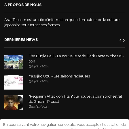
A PROPOS DE NOUS
World War Demons - La bande annonce
Asia-Tik.com est un site d'information quotidien autour de la culture
japonaise sous toutes ses formes.
DERNIÈRES NEWS
The Bugle Call - La nouvelle serie Dark Fantasy chez Ki-
oon
24/11/2023
Yasujiro Ozu - Les saisons radieuses
24/11/2023
"Requiem Attack on Titan" : le nouvel album orchestral
de Grissini Project
20/11/2023
Copyright © 2026 Asia-Tik.com. All Rights Reserved.
- Site déclaré à la
En poursuivant votre navigation sur ce site, vous acceptez l'utilisation de