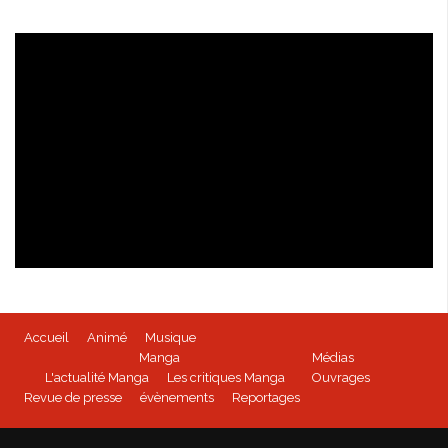
Isabella Bird - kioon
Accueil
Animé
Musique
BEYBLADE BURST - Tome 1 disponible
Manga
Médias
L'actualité Manga
Les critiques Manga
Ouvrages
Revue de presse
évènements
Reportages
Mushoku Tensei - un manga Doki-Doki