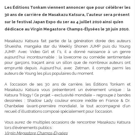
Les Éditions Tonkam viennent annoncer que pour célébrer les
30 ans de carrière de Masakazu Katsura, l'auteur sera présent
sur le festival Japan Expo du 1er au 4 juillet 2010 ainsi qu’en
dédicace au Virgin Megastore Champs-Élysées le 30 juin 2010.
Masakazu Katsura fait partie de la génération dorée des auteurs
Shueisha, mangaka star du Weekly Shonen JUMP puis du Young
JUMP. Avec Video Girl et I’’s, il a donné naissance à un genre
aujourd’hui incontournable : la lovecome ou comédie sentimentale
pour garçons, traçant ainsi un sillon que de nombreux auteurs ont
emprunté depuis. Aujourd’hui, avec Zetman, il compte parmi les
auteurs de Young les plus populaires du moment.
A l’occasion de ses 30 ans de carrière, les Éditions Tonkam et
Masakazu Katsura vous présenteront un événement unique : la
Katsura Trilogy ! Ce projet – exclusivité mondiale – regroupe 2 bandes
dessinées : Shadow Lady couleur encore inédite en France & Dr.
Chanbelee (avant-première mondiale), le tout accompagné d’un
recueil d’illustrations composé spécialement pour l’occasion.
Vous aurez de multiples occasions de rencontrer Masakazu Katsura
lors d’événements publics :
Virgin Megastore Champs-Élysées