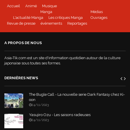
Accueil
Animé
Musique
BEYBLADE BURST - Tome 1 disponible
Manga
Médias
L'actualité Manga
Les critiques Manga
Ouvrages
Revue de presse
évènements
Reportages
Mushoku Tensei - un manga Doki-Doki
A PROPOS DE NOUS
World War Demons - La bande annonce
Asia-Tik.com est un site d'information quotidien autour de la culture
japonaise sous toutes ses formes.
DERNIÈRES NEWS
The Bugle Call - La nouvelle serie Dark Fantasy chez Ki-
oon
24/11/2023
Yasujiro Ozu - Les saisons radieuses
24/11/2023