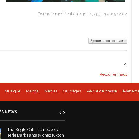
Dernière modification le jeudi, 25 juin 2015 12:02
Ajouter un commentaire
Retour en haut
Musique
Manga
Médias
Ouvrages
Revue de presse
évèneme
ES NEWS
The Bugle Call - La nouvelle
serie Dark Fantasy chez Ki-oon