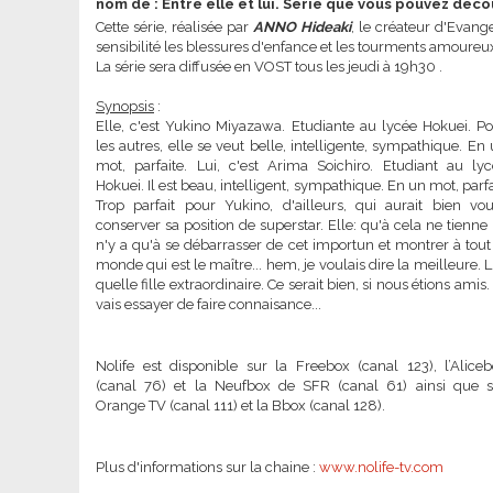
nom de : Entre elle et lui. Série que vous pouvez déc
Cette série, réalisée par
ANNO Hideaki
, le créateur d'Evange
sensibilité les blessures d'enfance et les tourments amoureu
La série sera diffusée en VOST tous les jeudi à 19h30 .
Synopsis
:
Elle, c'est Yukino Miyazawa. Etudiante au lycée Hokuei. P
les autres, elle se veut belle, intelligente, sympathique. En
mot, parfaite. Lui, c'est Arima Soichiro. Etudiant au ly
Hokuei. Il est beau, intelligent, sympathique. En un mot, parfa
Trop parfait pour Yukino, d'ailleurs, qui aurait bien vo
conserver sa position de superstar. Elle: qu'à cela ne tienne !
n'y a qu'à se débarrasser de cet importun et montrer à tout
monde qui est le maître... hem, je voulais dire la meilleure. L
quelle fille extraordinaire. Ce serait bien, si nous étions amis.
vais essayer de faire connaisance...
Nolife est disponible sur
la Freebox
(canal 123), l’Alice
(canal 76) et
la Neufbox
de SFR (canal 61) ainsi que s
Orange TV (canal 111)
et
la Bbox
(canal 128).
Plus d'informations sur la chaine :
www.nolife-tv.com