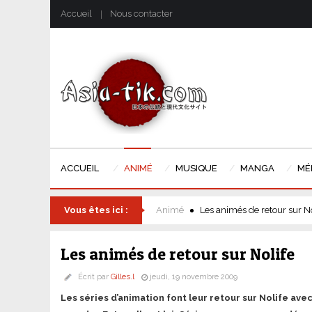
Accueil
Nous contacter
ACCUEIL
ANIMÉ
MUSIQUE
MANGA
MÉ
Vous êtes ici :
Animé
Les animés de retour sur No
Les animés de retour sur Nolife
Écrit par
Gilles.l
jeudi, 19 novembre 2009
Les séries d’animation font leur retour sur Nolife avec