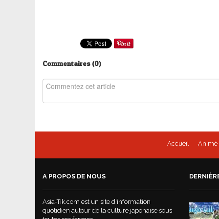
Commentaires (
0
)
Accueil
Animé
A PROPOS DE NOUS
DERNIÈR
Asia-Tik.com est un site d'information
quotidien autour de la culture japonaise sous