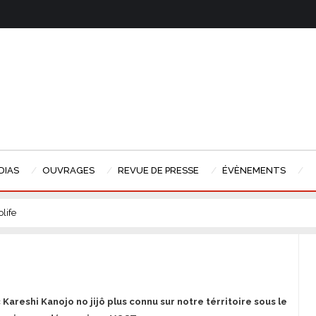
DIAS
OUVRAGES
REVUE DE PRESSE
ÉVÈNEMENTS
life
 Kareshi Kanojo no jijô plus connu sur notre térritoire sous le