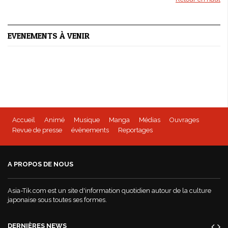
EVENEMENTS À VENIR
Accueil
Animé
Musique
Manga
Médias
Ouvrages
Revue de presse
évènements
Reportages
A PROPOS DE NOUS
Asia-Tik.com est un site d'information quotidien autour de la culture
japonaise sous toutes ses formes.
DERNIÈRES NEWS