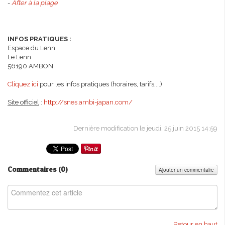
-
After à la plage
INFOS PRATIQUES :
Espace du Lenn
Le Lenn
56190 AMBON
Cliquez ici
pour les infos pratiques (horaires, tarifs,...)
Site officiel
:
http://snes.ambi-japan.com/
Dernière modification le jeudi, 25 juin 2015 14:59
Commentaires (
0
)
Ajouter un commentaire
Retour en haut