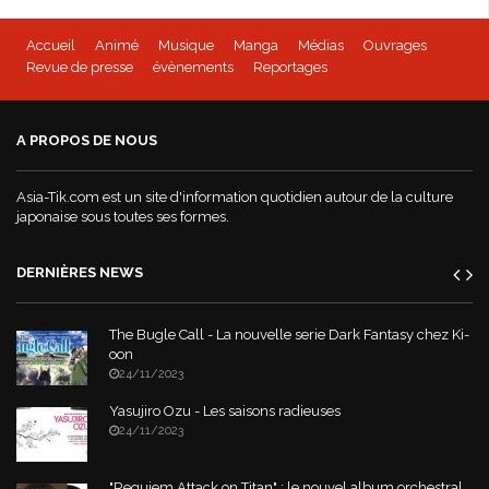
Accueil
Animé
Musique
Manga
Médias
Ouvrages
Revue de presse
évènements
Reportages
A PROPOS DE NOUS
Asia-Tik.com est un site d'information quotidien autour de la culture
japonaise sous toutes ses formes.
DERNIÈRES NEWS
The Bugle Call - La nouvelle serie Dark Fantasy chez Ki-
oon
24/11/2023
Yasujiro Ozu - Les saisons radieuses
24/11/2023
"Requiem Attack on Titan" : le nouvel album orchestral