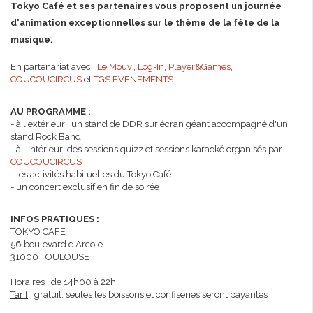
Tokyo Café et ses partenaires vous proposent un journée
d'animation exceptionnelles sur le thème de la fête de la
musique.
En partenariat avec :
Le Mouv'
,
Log-In
,
Player&Games
,
COUCOUCIRCUS
et
TGS EVENEMENTS
.
AU PROGRAMME :
- à l'extérieur : un stand de DDR sur écran géant accompagné d'un
stand Rock Band
- à l'intérieur: des sessions quizz et sessions karaoké organisés par
COUCOUCIRCUS
- les activités habituelles du Tokyo Café
- un concert exclusif en fin de soirée
INFOS PRATIQUES :
TOKYO CAFE
56 boulevard d'Arcole
31000 TOULOUSE
Horaires
: de 14h00 à 22h
Tarif
: gratuit, seules les boissons et confiseries seront payantes