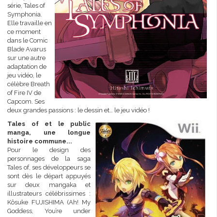
série, Tales of
Symphonia.
Elle travaille en
ce moment
dans le Comic
Blade Avarus
sur une autre
adaptation de
jeu vidéo, le
célèbre Breath
of Fire IV de
Capcom. Ses
deux grandes passions : le dessin et… le jeu vidéo !
Tales of et le public
manga, une longue
histoire commune...
Pour le design des
personnages de la saga
Tales of, ses développeurs se
sont dès le départ appuyés
sur deux mangaka et
illustrateurs célébrissimes :
Kôsuke FUJISHIMA (Ah! My
Goddess, You’re under