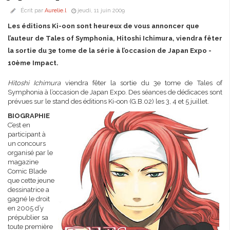
Écrit par
Aurelie.l
jeudi, 11 juin 2009
Les éditions Ki-oon sont heureux de vous annoncer que
l’auteur de Tales of Symphonia, Hitoshi Ichimura, viendra fêter
la sortie du 3e tome de la série à l’occasion de Japan Expo -
10ème Impact.
Hitoshi Ichimura
viendra fêter la sortie du 3e tome de Tales of
Symphonia à l’occasion de Japan Expo. Des séances de dédicaces sont
prévues sur le stand des éditions Ki-oon (G.B.02) les 3, 4 et 5 juillet.
BIOGRAPHIE
C’est en
participant à
un concours
organisé par le
magazine
Comic Blade
que cette jeune
dessinatrice a
gagné le droit
en 2005 d’y
prépublier sa
toute première