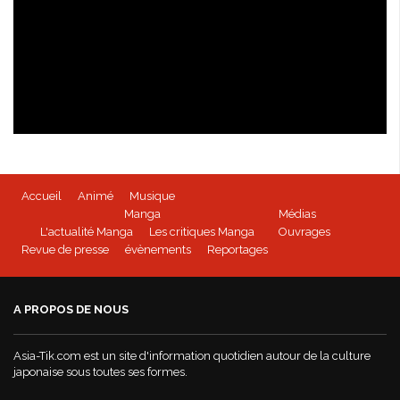
Isabella Bird - kioon
Accueil
Animé
Musique
BEYBLADE BURST - Tome 1 disponible
Manga
Médias
L'actualité Manga
Les critiques Manga
Ouvrages
Revue de presse
évènements
Reportages
Mushoku Tensei - un manga Doki-Doki
A PROPOS DE NOUS
World War Demons - La bande annonce
Asia-Tik.com est un site d'information quotidien autour de la culture
japonaise sous toutes ses formes.