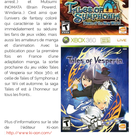
arrest…) et Mutsumi
INOMATA (Brain Powerd,
Windaria…). C’est ainsi que
l’univers de fantasy coloré
qui caractérise la série a
immédiatement su séduire
les fans de jeux vidéo, mais
aussi les amateurs de manga
et d’animation. Avec la
publication pour la première
fois en France d’une
adaptation manga, la sortie
prochaine du jeu vidéo Tales
of Vesperia sur Xbox 360, et
celle de Tales of Symphonia 2
sur Wii cet automne, la saga
Tales of est à l’honneur sur
tous les fronts…
Plus d'informations sur le site
de l'éditeur Ki-oon
:
http://www.ki-oon.com/