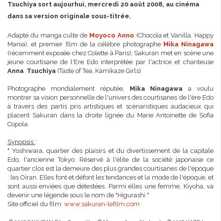
Tsuchiya sort aujourhui, mercredi 20 août 2008, au cinéma
dans sa version originale sous-titrée.
Adapté du manga culte de
Moyoco Anno
(Chocola et Vanilla, Happy
Mania), et premier film de la célèbre photographe
Mika Ninagawa
(récemment exposée chez Colette à Paris), Sakuran met en scène une
jeune courtisane de l'Ere Edo interprétée par l'actrice et chanteuse
Anna Tsuchiya
(Taste of Tea, Kamikaze Girls).
Photographe mondialement réputée,
Mika Ninagawa
a voulu
montrer sa vision personnelle de l'univers des courtisanes de l'ère Edo
à travers des partis pris artistiques et scénaristiques audacieux qui
placent Sakuran dans la droite lignée du Marie Antoinette de Sofia
Copola.
Synopsis
:
" Yoshiwara, quartier des plaisirs et du divertissement de la capitale
Edo, l'ancienne Tokyo. Réservé à l'élite de la société japonaise ce
quartier clos est la demeure des plus grandes courtisanes de l'époque
: les Oïran. Elles font et défont les tendances et la mode de l'époque, et
sont aussi enviées que détestées. Parmi elles une femme, Kiyoha, va
devenir une légende sous le nom de "Higurashi "
Site officiel du film:
www.sakuran-lefilm.com