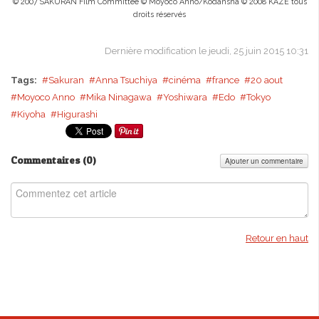
© 2007 SAKURAN Film Committee © Moyoco Anno/Kodansha © 2008 KAZE tous
droits réservés
Dernière modification le jeudi, 25 juin 2015 10:31
Tags:
Sakuran
Anna Tsuchiya
cinéma
france
20 aout
Moyoco Anno
Mika Ninagawa
Yoshiwara
Edo
Tokyo
Kiyoha
Higurashi
Commentaires (
0
)
Ajouter un commentaire
Retour en haut