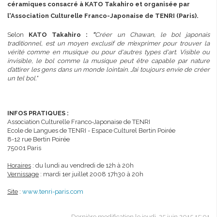
céramiques consacré à KATO Takahiro et organisée par
l'Association Culturelle Franco-Japonaise de TENRI (Paris).
Selon
KATO Takahiro
:
"
Créer un Chawan, le bol japonais
traditionnel, est un moyen exclusif de m’exprimer pour trouver la
vérité comme en musique ou pour d'autres types d'art. Visible ou
invisible, le bol comme la musique peut être capable par nature
d’attirer les gens dans un monde lointain. J’ai toujours envie de créer
un tel bol."
INFOS PRATIQUES :
Association Culturelle Franco-Japonaise de TENRI
Ecole de Langues de TENRI - Espace Culturel Bertin Poirée
8-12 rue Bertin Poirée
75001 Paris
Horaires
: du lundi au vendredi de 12h à 20h
Vernissage
: mardi 1er juillet 2008 17h30 à 20h
Site
:
www.tenri-paris.com
Dernière modification le jeudi, 25 juin 2015 15:01