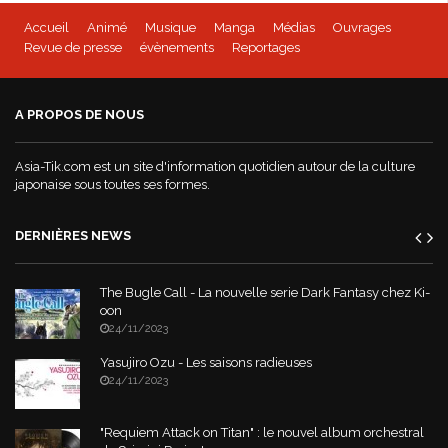
Accueil
Animé
Musique
Manga
Médias
Ouvrages
Revue de presse
évènements
Reportages
A PROPOS DE NOUS
Asia-Tik.com est un site d'information quotidien autour de la culture
japonaise sous toutes ses formes.
DERNIÈRES NEWS
The Bugle Call - La nouvelle serie Dark Fantasy chez Ki-
oon
24/11/2023
Yasujiro Ozu - Les saisons radieuses
24/11/2023
"Requiem Attack on Titan" : le nouvel album orchestral