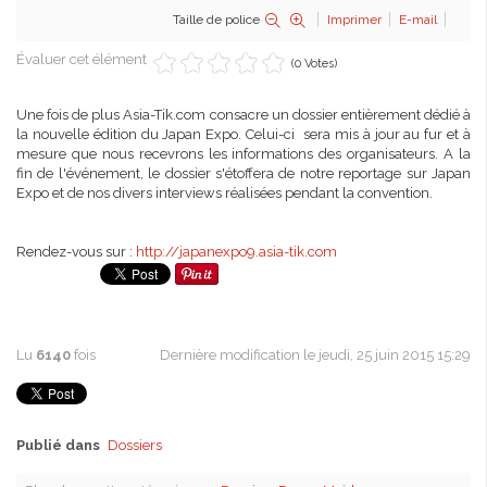
Taille de police
Imprimer
E-mail
Évaluer cet élément
(0 Votes)
Une fois de plus Asia-Tik.com consacre un dossier entièrement dédié à
la nouvelle édition du Japan Expo. Celui-ci sera mis à jour au fur et à
mesure que nous recevrons les informations des organisateurs. A la
fin de l'événement, le dossier s'étoffera de notre reportage sur Japan
Expo et de nos divers interviews réalisées pendant la convention.
Rendez-vous sur :
http://japanexpo9.asia-tik.com
Lu
6140
fois
Dernière modification le jeudi, 25 juin 2015 15:29
Publié dans
Dossiers