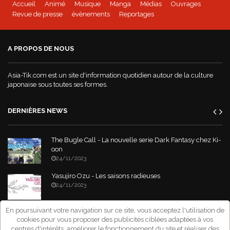
Accueil
Animé
Musique
Manga
Médias
Ouvrages
Revue de presse
évènements
Reportages
A PROPOS DE NOUS
Asia-Tik.com est un site d'information quotidien autour de la culture
japonaise sous toutes ses formes.
DERNIÈRES NEWS
The Bugle Call - La nouvelle serie Dark Fantasy chez Ki-
oon
24/11/2023
Yasujiro Ozu - Les saisons radieuses
24/11/2023
En poursuivant votre navigation sur ce site, vous acceptez l'utilisation de
"Requiem Attack on Titan" : le nouvel album orchestral
cookies pour vous proposer des publicités ciblées adaptées à vos
de Grissini Project
centres d'intérêts, améliorer le fonctionnement du site et réaliser des