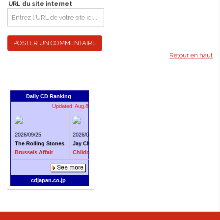
URL du site internet
Retour en haut
Daily CD Ranking
Updated: Aug.8
2026/09/25
2026/08/05
2026/09/25
2026/08/19
The Rolling Stones
Jay Chou
The Rolling Stones
Jay Chou
Brussels Affair
Children of the Sun
Still Life
Jay Chou O
cdjapan.co.jp