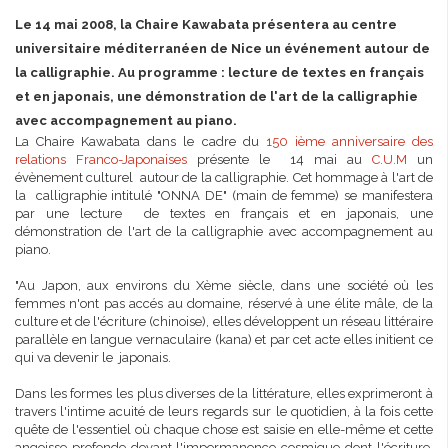
Le 14 mai 2008, la Chaire Kawabata présentera au centre
universitaire méditerranéen de Nice un événement autour de
la calligraphie. Au programme : lecture de textes en français
et en japonais, une démonstration de l'art de la calligraphie
avec accompagnement au piano.
La Chaire Kawabata dans le cadre du
150 ième anniversaire des
relations Franco-Japonaise
s
présente le 14 mai au
C.U.M
un
évènement culturel autour de la calligraphie. Cet hommage à l'art de
la calligraphie intitulé "ONNA DE" (main de femme) se manifestera
par une lecture de textes en français et en japonais, une
démonstration de l'art de la calligraphie avec accompagnement au
piano.
"Au Japon, aux environs du Xème siècle, dans une société où les
femmes n'ont pas accés au domaine, réservé à une élite mâle, de la
culture et de l'écriture (chinoise), elles développent un réseau littéraire
parallèle en langue vernaculaire (kana) et par cet acte elles initient ce
qui va devenir le japonais.
Dans les formes les plus diverses de la littérature, elles exprimeront à
travers l'intime acuité de leurs regards sur le quotidien, à la fois cette
quête de l'essentiel où chaque chose est saisie en elle-même et cette
angoisse profonde devant l'impermanence cosmique dont l'écriture,