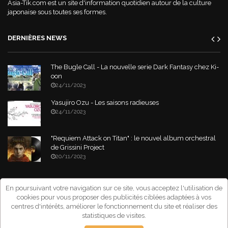
Asia-Tik.com est un site d'information quotidien autour de la culture
japonaise sous toutes ses formes.
DERNIÈRES NEWS
The Bugle Call - La nouvelle serie Dark Fantasy chez Ki-
oon
24/11/2023
Yasujiro Ozu - Les saisons radieuses
24/11/2023
"Requiem Attack on Titan" : le nouvel album orchestral
de Grissini Project
20/11/2023
Copyright © 2026 Asia-Tik.com. All Rights Reserved.
- Site déclaré à la
En poursuivant votre navigation sur ce site, vous acceptez l'utilisation de
CNIL sous le numéro: 1267151
cookies pour vous proposer des publicités ciblées adaptées à vos
centres d'intérêts, améliorer le fonctionnement du site et réaliser des
statistiques de visites.