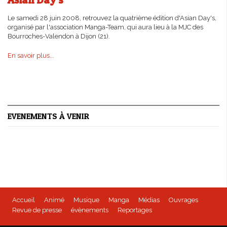
Le samedi 28 juin 2008, retrouvez la quatrième édition d'Asian Day's,
organisé par l'association Manga-Team, qui aura lieu à la MJC des
Bourroches-Valendon à Dijon (21).
En savoir plus...
EVENEMENTS À VENIR
Accueil
Animé
Musique
Manga
Médias
Ouvrages
Revue de presse
évènements
Reportages