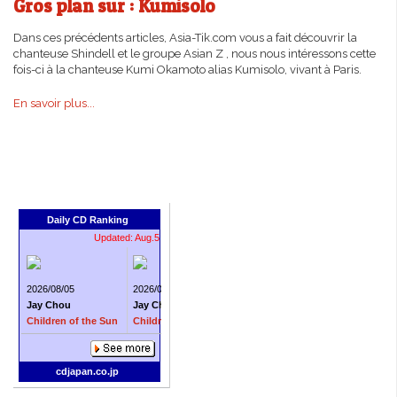
Gros plan sur : Kumisolo
Dans ces précédents articles, Asia-Tik.com vous a fait découvrir la
chanteuse Shindell et le groupe Asian Z , nous nous intéressons cette
fois-ci à la chanteuse Kumi Okamoto alias Kumisolo, vivant à Paris.
En savoir plus...
Daily CD Ranking
Updated: Aug.5
2026/08/05
2026/08/05
2026/08/19
Jay Chou
Jay Chou
Jay Chou
Children of the Sun
Children of the Sun
Jay Chou On The Run (Boku wa T
cdjapan.co.jp