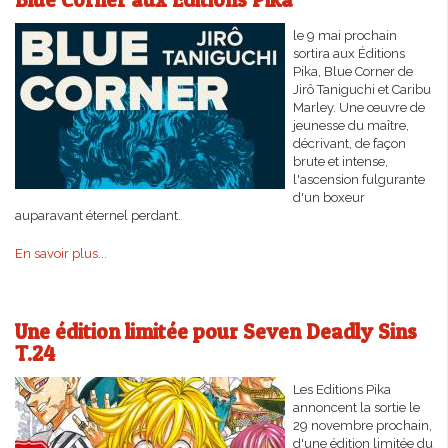
le 9 mai prochain
sortira aux Éditions
Pika, Blue Corner de
Jirô Taniguchi et Caribu
Marley. Une œuvre de
jeunesse du maître,
décrivant, de façon
brute et intense,
l'ascension fulgurante
d'un boxeur
auparavant éternel perdant.
En savoir plus...
Une édition limitée pour Seven Deadly Sins
T.24
Les Editions Pika
annoncent la sortie le
29 novembre prochain,
d'une édition limitée du