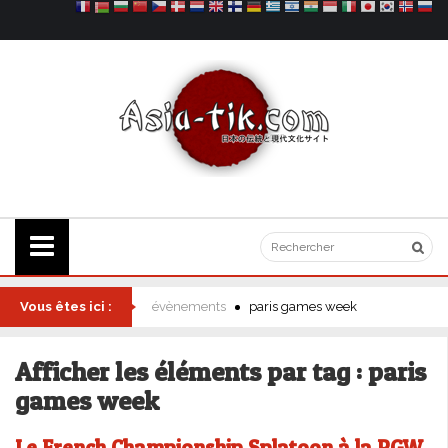
Vous êtes ici :
évènements
paris games week
Afficher les éléments par tag : paris
games week
Le French Championship Splatoon à la PGW