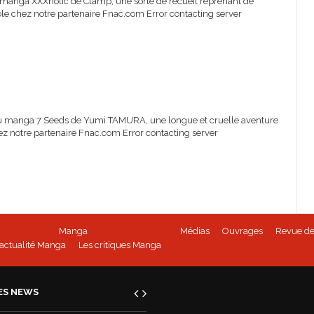
u manga XXXholic de Clamp, une sorte de recueil reprenant de
e chez notre partenaire Fnac.com Error contacting server
du manga 7 Seeds de Yumi TAMURA, une longue et cruelle aventure
hez notre partenaire Fnac.com Error contacting server
Manga
Médias
Ouvrages
Revue de
'actualité Manga
Les critiques Manga
ES NEWS