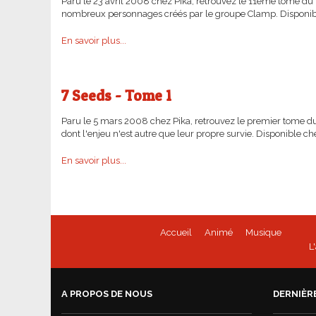
Paru le 23 avril 2008 chez Pika, retrouvez le 11ème tome d
nombreux personnages créés par le groupe Clamp. Disponibl
En savoir plus...
7 Seeds - Tome 1
Paru le 5 mars 2008 chez Pika, retrouvez le premier tome 
dont l'enjeu n'est autre que leur propre survie. Disponible c
En savoir plus...
Accueil
Animé
Musique
L
A PROPOS DE NOUS
DERNIÈR