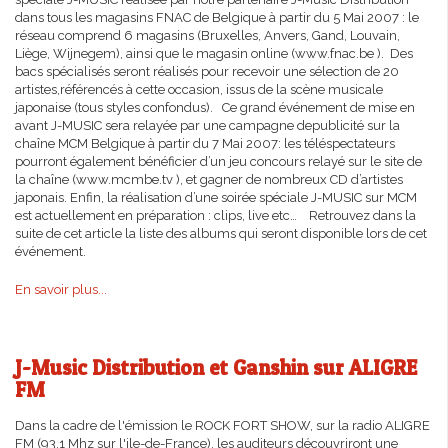
dans tous les magasins FNAC de Belgique à partir du 5 Mai 2007 : le
réseau comprend 6 magasins (Bruxelles, Anvers, Gand, Louvain,
Liège, Wijnegem), ainsi que le magasin online (www.fnac.be ). Des
bacs spécialisés seront réalisés pour recevoir une sélection de 20
artistes,référencés à cette occasion, issus de la scène musicale
japonaise (tous styles confondus). Ce grand événement de mise en
avant J-MUSIC sera relayée par une campagne depublicité sur la
chaîne MCM Belgique à partir du 7 Mai 2007: les téléspectateurs
pourront également bénéficier d’un jeu concours relayé sur le site de
la chaîne (www.mcmbe.tv ), et gagner de nombreux CD d’artistes
japonais. Enfin, la réalisation d’une soirée spéciale J-MUSIC sur MCM
est actuellement en préparation : clips, live etc… Retrouvez dans la
suite de cet article la liste des albums qui seront disponible lors de cet
événement.
En savoir plus...
J-Music Distribution et Ganshin sur ALIGRE
FM
Dans la cadre de l'émission le ROCK FORT SHOW, sur la radio ALIGRE
FM (93.1 Mhz sur l'ile-de-France), les auditeurs découvriront une