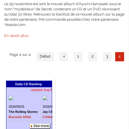
Le 29 novembre est sorti le nouvel album d'Ayumi Hamasaki sous le
nom "mystérieux" de Secret, contenant un CD et un DVD réunissant
au total 30 titres. Retrouvez la tracklist de ce nouvel album sur la page
de notre partenaire. Pré-commande possible chez notre partenaire
Yesasia.com
En savoir plus...
Page 4 sur 4
Début
1
2
3
4
Daily CD Ranking
Updated: Aug.8
2026/09/25
2026/08/05
2026/09/25
2026/08/19
The Rolling Stones
Jay Chou
The Rolling Stones
Jay Chou
Brussels Affair
Children of the Sun
Still Life
Jay Chou O