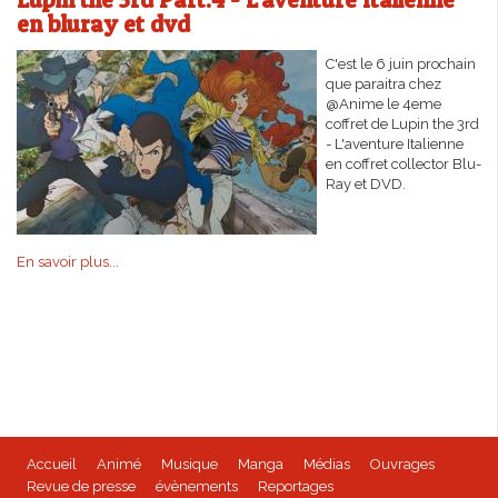
en bluray et dvd
C'est le 6 juin prochain
que paraitra chez
@Anime le 4eme
coffret de Lupin the 3rd
- L'aventure Italienne
en coffret collector Blu-
Ray et DVD.
En savoir plus...
Accueil
Animé
Musique
Manga
Médias
Ouvrages
Revue de presse
évènements
Reportages