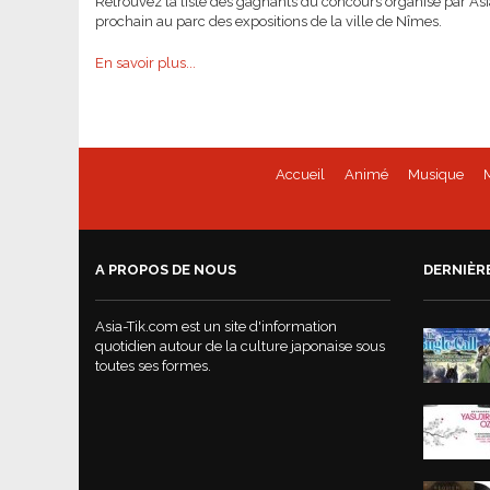
Retrouvez la liste des gagnants du concours organisé par Asi
prochain au parc des expositions de la ville de Nîmes.
En savoir plus...
Accueil
Animé
Musique
A PROPOS DE NOUS
DERNIÈR
Asia-Tik.com est un site d'information
quotidien autour de la culture japonaise sous
toutes ses formes.