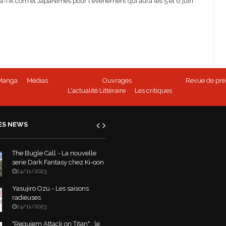
a-Tik.com et JapaNîmes pour l'évènement qui aura les 5 et 6 juin
Manga
Médias
Ouvrages
Revue de pre
L'actualité Littéraire
Les critiques
ES NEWS
The Bugle Call - La nouvelle
serie Dark Fantasy chez Ki-oon
24/11/2023
Yasujiro Ozu - Les saisons
radieuses
24/11/2023
"Requiem Attack on Titan" : le