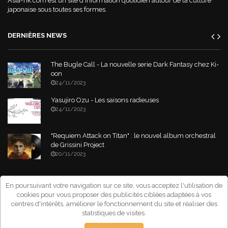
Asia-Tik.com est un site d'information quotidien autour de la culture
japonaise sous toutes ses formes.
DERNIÈRES NEWS
The Bugle Call - La nouvelle serie Dark Fantasy chez Ki-
oon
24/11/2023
Yasujiro Ozu - Les saisons radieuses
24/11/2023
"Requiem Attack on Titan" : le nouvel album orchestral
de Grissini Project
20/11/2023
Copyright © 2026 Asia-Tik.com. All Rights Reserved.
- Site déclaré à la
En poursuivant votre navigation sur ce site, vous acceptez l'utilisation de
CNIL sous le numéro: 1267151
cookies pour vous proposer des publicités ciblées adaptées à vos
centres d'intérêts, améliorer le fonctionnement du site et réaliser des
statistiques de visites.