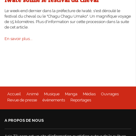
Le week-end dernier dans la préfecture de Iwaté, s'est déroulé le
festival du cheval ou le "Chagu Chagu Umako". Un magnifique voyage
de 15 kilomètres. Plus d'information sur cette procession dans la suite
de cet article.
En savoir plus...
Accueil
Animé
Musique
Manga
Médias
Ouvrages
Revue de presse
évènements
Reportages
A PROPOS DE NOUS