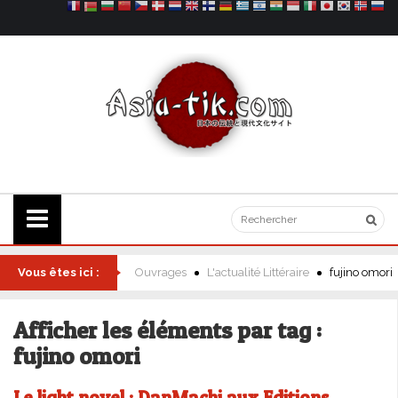
Vous êtes ici :
Ouvrages
L'actualité Littéraire
fujino omori
Afficher les éléments par tag :
fujino omori
Le light novel : DanMachi aux Editions