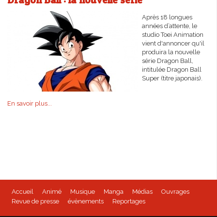
Après 18 longues
années d’attente, le
studio Toei Animation
vient d'annoncer qu'il
produira la nouvelle
série Dragon Ball,
intitulée Dragon Ball
Super (titre japonais).
En savoir plus...
Accueil
Animé
Musique
Manga
Médias
Ouvrages
Revue de presse
évènements
Reportages