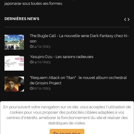
japonaise sous toutes ses formes.
DERNIÈRES NEWS
The Bugle Call - La nouvelle serie Dark Fantasy chez Ki-
oon
24/11/2023
Yasujiro Ozu - Les saisons radieuses
24/11/2023
"Requiem Attack on Titan" : le nouvel album orchestral
de Grissini Project
20/11/2023
Copyright © 2026 Asia-Tik.com. All Rights Reserved.
- Site déclaré à la
En poursuivant votre navigation sur ce site, vous acceptez l'utilisation de
CNIL sous le numéro: 1267151
cookies pour vous proposer des publicités ciblées adaptées à vos
centres d'intérêts, améliorer le fonctionnement du site et réaliser des
statistiques de visites.