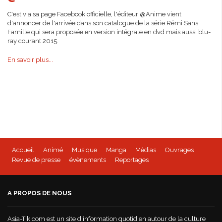
C'est via sa page Facebook officielle, l'éditeur @Anime vient
d'annoncer de l'arrivée dans son catalogue de la série Rémi Sans
Famille qui sera proposée en version intégrale en dvd mais aussi blu-
ray courant 2015.
En savoir plus...
Accueil
Animé
Musique
Manga
Médias
Ouvrages
Revue de presse
évènements
Reportages
A PROPOS DE NOUS
Asia-Tik.com est un site d'information quotidien autour de la culture