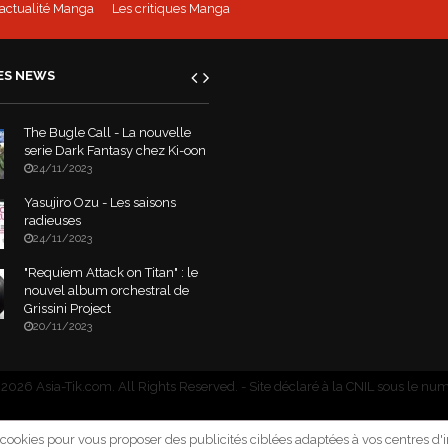
'actualité Manga
Les critiques Manga
ES NEWS
The Bugle Call - La nouvelle
serie Dark Fantasy chez Ki-oon
24/11/2023
Yasujiro Ozu - Les saisons
radieuses
24/11/2023
"Requiem Attack on Titan" : le
nouvel album orchestral de
Grissini Project
20/11/2023
2026 Asia-Tik.com. All Rights Reserved.
- Site déclaré à la CNIL sous le nu
e cookies pour vous proposer des publicités ciblées adaptées à vos centres d'in