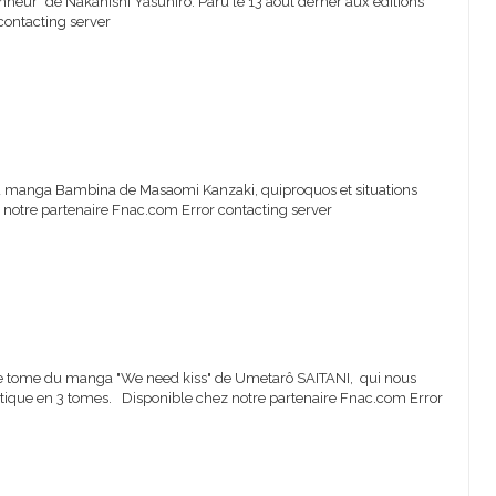
eur" de Nakanishi Yasuhiro. Paru le 13 août derner aux éditions
contacting server
du manga Bambina de Masaomi Kanzaki, quiproquos et situations
 notre partenaire Fnac.com Error contacting server
ième tome du manga "We need kiss" de Umetarô SAITANI, qui nous
rotique en 3 tomes. Disponible chez notre partenaire Fnac.com Error