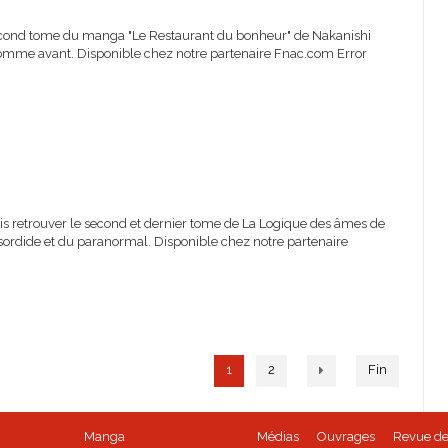
e second tome du manga "Le Restaurant du bonheur" de Nakanishi
comme avant. Disponible chez notre partenaire Fnac.com Error
is retrouver le second et dernier tome de La Logique des âmes de
sordide et du paranormal. Disponible chez notre partenaire
1
2
Fin
Manga
Médias
Ouvrages
Revue de