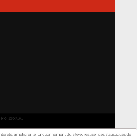
méro: 1267151
térêts, améliorer le fonctionnement du site et réaliser des statistiques de