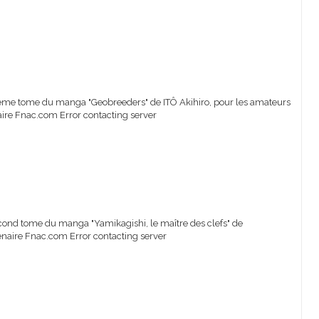
 11ème tome du manga "Geobreeders" de ITÔ Akihiro, pour les amateurs
naire Fnac.com Error contacting server
second tome du manga "Yamikagishi, le maître des clefs" de
naire Fnac.com Error contacting server