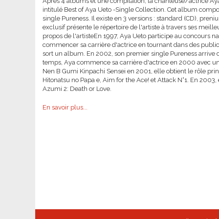
Après 4 albums et une compilation, la chanteuse/actrice Ay
intitulé Best of Aya Ueto -Single Collection. Cet album comp
single Pureness. Il existe en 3 versions : standard (CD), pr
exclusif présente le répertoire de l'artiste à travers ses mei
propos de l'artisteEn 1997, Aya Ueto participe au concours nat
commencer sa carrière d'actrice en tournant dans des public
sort un album. En 2002, son premier single Pureness arrive
temps, Aya commence sa carrière d'actrice en 2000 avec un 
Nen B Gumi Kinpachi Sensei en 2001, elle obtient le rôle pr
Hitonatsu no Papa e, Aim for the Ace! et Attack N°1. En 2003
Azumi 2: Death or Love.
En savoir plus...