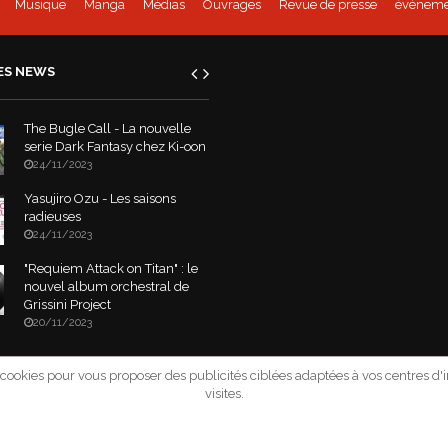
Musique
Manga
Médias
Ouvrages
Revue de presse
évèneme
ES NEWS
The Bugle Call - La nouvelle
serie Dark Fantasy chez Ki-oon
24/11/2023
Yasujiro Ozu - Les saisons
radieuses
24/11/2023
"Requiem Attack on Titan" : le
nouvel album orchestral de
Grissini Project
20/11/2023
e cookies pour vous proposer des publicités ciblées adaptées à vos centres d'in
2026 Asia-Tik.com. All Rights Reserved.
- Site déclaré à la CNIL sous le nu
visites.