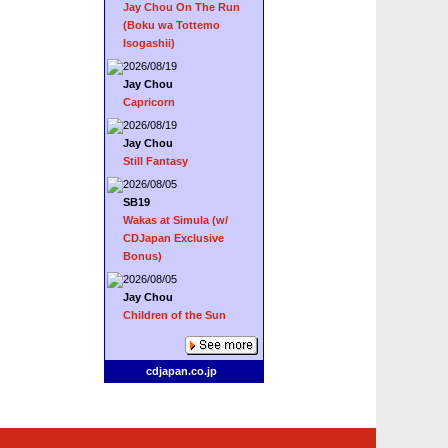
Jay Chou On The Run
(Boku wa Tottemo
Isogashii)
2026/08/19
Jay Chou
Capricorn
2026/08/19
Jay Chou
Still Fantasy
2026/08/05
SB19
Wakas at Simula (w/
CDJapan Exclusive
Bonus)
2026/08/05
Jay Chou
Children of the Sun
cdjapan.co.jp