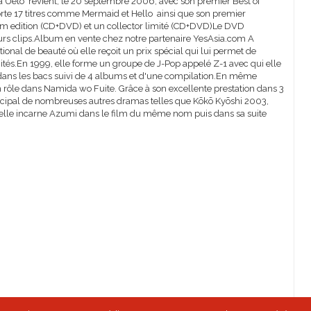
a Ueto revient, le 20 septembre 2006, avec son premier Best of
orte 17 titres comme Mermaid et Hello ainsi que son premier
enium edition (CD+DVD) et un collector limité (CD+DVD)Le DVD
lleurs clips.Album en vente chez notre partenaire YesAsia.com A
ional de beauté où elle reçoit un prix spécial qui lui permet de
ités.En 1999, elle forme un groupe de J-Pop appelé Z-1 avec qui elle
 dans les bacs suivi de 4 albums et d'une compilation.En même
rôle dans Namida wo Fuite. Grâce à son excellente prestation dans 3
incipal de nombreuses autres dramas telles que Kōkō Kyōshi 2003,
, elle incarne Azumi dans le film du même nom puis dans sa suite