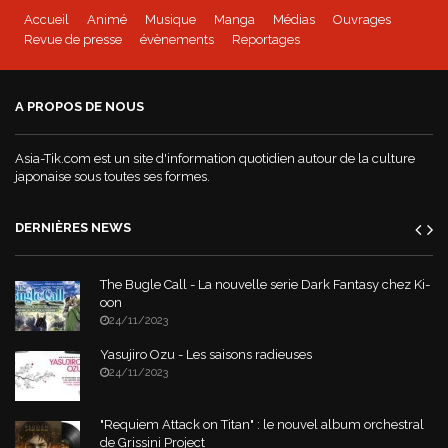
Accueil
Animé
Musique
Manga
Médias
Ouvrages
Revue de presse
évènements
Reportages
A PROPOS DE NOUS
Asia-Tik.com est un site d'information quotidien autour de la culture
japonaise sous toutes ses formes.
DERNIÈRES NEWS
The Bugle Call - La nouvelle serie Dark Fantasy chez Ki-
oon
24/11/2023
Yasujiro Ozu - Les saisons radieuses
24/11/2023
"Requiem Attack on Titan" : le nouvel album orchestral
de Grissini Project