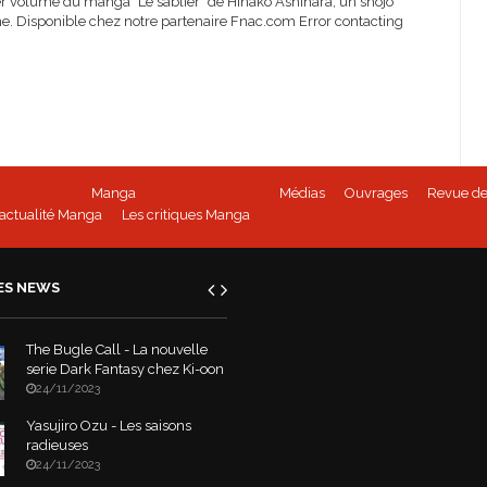
ier volume du manga "Le sablier" de Hinako Ashihara, un shôjô
e. Disponible chez notre partenaire Fnac.com Error contacting
Manga
Médias
Ouvrages
Revue de
'actualité Manga
Les critiques Manga
ES NEWS
The Bugle Call - La nouvelle
serie Dark Fantasy chez Ki-oon
24/11/2023
Yasujiro Ozu - Les saisons
radieuses
24/11/2023