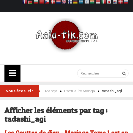
Vous êtes ici :
Manga
L'actualité Manga
tadashi_agi
Afficher les éléments par tag :
tadashi_agi
Les Gouttes de dieu - Mariage Tome 1 est en