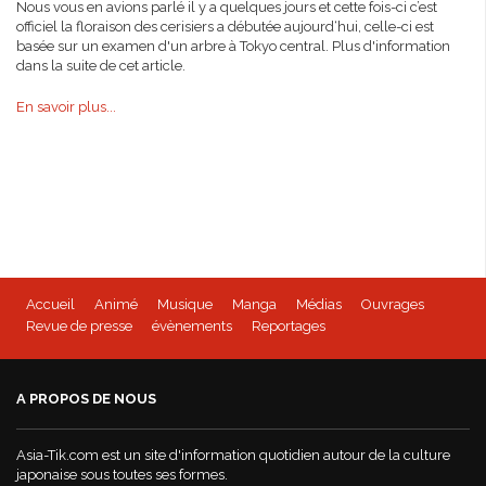
Nous vous en avions parlé il y a quelques jours et cette fois-ci c’est
officiel la floraison des cerisiers a débutée aujourd‘hui, celle-ci est
basée sur un examen d'un arbre à Tokyo central. Plus d'information
dans la suite de cet article.
En savoir plus...
Accueil
Animé
Musique
Manga
Médias
Ouvrages
Revue de presse
évènements
Reportages
A PROPOS DE NOUS
Asia-Tik.com est un site d'information quotidien autour de la culture
japonaise sous toutes ses formes.