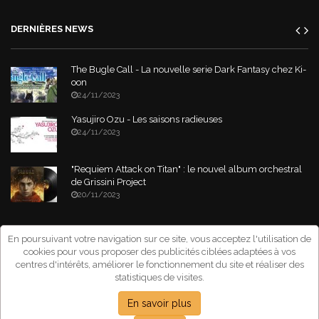
DERNIÈRES NEWS
The Bugle Call - La nouvelle serie Dark Fantasy chez Ki-
oon
24/11/2023
Yasujiro Ozu - Les saisons radieuses
24/11/2023
"Requiem Attack on Titan" : le nouvel album orchestral
de Grissini Project
20/11/2023
Copyright © 2026 Asia-Tik.com. All Rights Reserved.
- Site déclaré à la
En poursuivant votre navigation sur ce site, vous acceptez l'utilisation de
CNIL sous le numéro: 1267151
cookies pour vous proposer des publicités ciblées adaptées à vos
centres d'intérêts, améliorer le fonctionnement du site et réaliser des
statistiques de visites.
En savoir plus