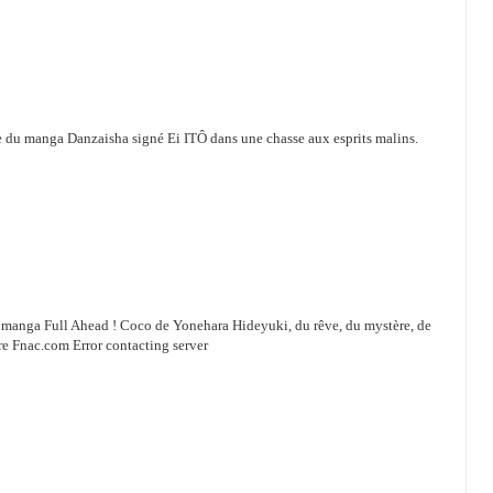
me du manga Danzaisha signé Ei ITÔ dans une chasse aux esprits malins.
u manga Full Ahead ! Coco de Yonehara Hideyuki, du rêve, du mystère, de
aire Fnac.com Error contacting server