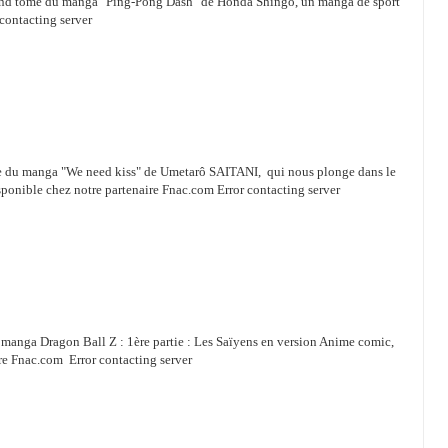
second tome du manga "Ping-Pong Dash" de Honda Shingo, un manga de sport
contacting server
ome du manga "We need kiss" de Umetarô SAITANI, qui nous plonge dans le
isponible chez notre partenaire Fnac.com Error contacting server
u manga Dragon Ball Z : 1ère partie : Les Saïyens en version Anime comic,
ire Fnac.com Error contacting server