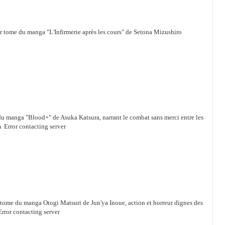
ier tome du manga "L'Infirmerie après les cours" de Setona Mizushiro
 du manga "Blood+" de Asuka Katsura, narrant le combat sans merci entre les
 Error contacting server
 tome du manga Otogi Matsuri de Jun'ya Inoue, action et horreur dignes des
rror contacting server