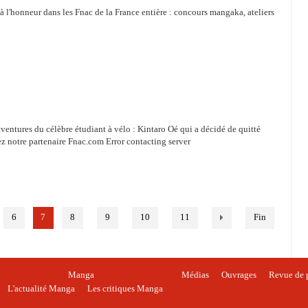
 l'honneur dans les Fnac de la France entière : concours mangaka, ateliers
ventures du célèbre étudiant à vélo : Kintaro Oé qui a décidé de quitté
hez notre partenaire Fnac.com Error contacting server
6
7
8
9
10
11
Fin
Manga
Médias
Ouvrages
Revue de 
L'actualité Manga
Les critiques Manga