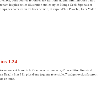
eptembre, vous pourrez retrouver aux Éditions Huginn Muninn Geek Tatoo
enant les plus belles illustration sur les styles Manga-Geek-Japonais et
in-ups, les bateaux ou les têtes de mort, et aujourd’hui Pikachu, Dark Vador
.
ins T.24
ka annoncent la sortie le 29 novembre prochain, d'une édition limitée du
n Deadly Sins ! En plus d'une jaquette réversible, 7 badges exclusifs seront
t de ce tome.