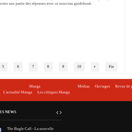
uvrez une partie des réponses avec ce nouveau guidebook.
5
6
7
8
9
10
Fin
Manga
Médias
Ouvrages
Revue de 
L'actualité Manga
Les critiques Manga
ES NEWS
The Bugle Call - La nouvelle