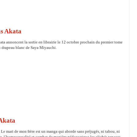
ns Akata
ata annoncent la sortie en librairie le 12 octobre prochain du premier tome
au drapeau blanc de Saya Miyauchi.
 Akata
Le mari de mon frère est un manga qui aborde sans préjugés, ni tabou, ni
, l’homosexualité et combat de manière pédagogique les clichés tenaces