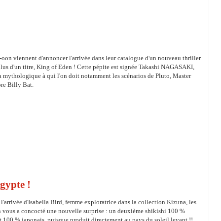
-oon viennent d'annoncer l'arrivée dans leur catalogue d'un nouveau thriller
lus d'un titre, King of Eden ! Cette pépite est signée Takashi NAGASAKI,
la mythologique à qui l'on doit notamment les scénarios de Pluto, Master
re Billy Bat.
gypte !
 l'arrivée d'Isabella Bird, femme exploratrice dans la collection Kizuna, les
n vous a concocté une nouvelle surprise : un deuxième shikishi 100 %
ut 100 % japonais, puisque produit directement au pays du soleil levant !!