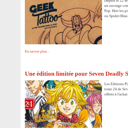
Depuis le 22 s
un ouvrage cont
Pop. Hier les p
ou Spider-Man
En savoir plus...
Une édition limitée pour Seven Deadly S
Les Editions Pi
tome 24 de Seve
offerts à l'acha