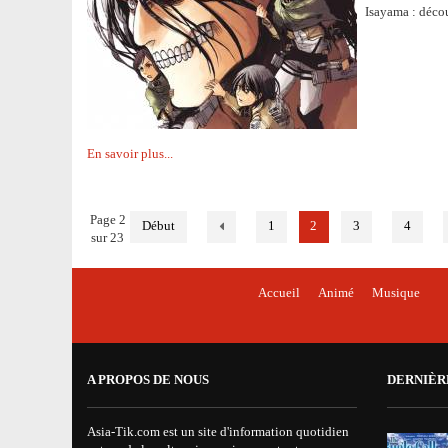
Isayama : déco
En savoir plus...
Page 2
Début
1
2
3
4
sur 23
Accueil
Animé
Musique
A PROPOS DE NOUS
DERNIÈR
Asia-Tik.com est un site d'information quotidien