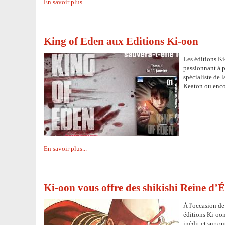
En savoir plus...
King of Eden aux Editions Ki-oon
Les éditions Ki
passionnant à p
spécialiste de 
Keaton ou enco
En savoir plus...
Ki-oon vous offre des shikishi Reine d’É
À l'occasion de
éditions Ki-oo
inédit et surto