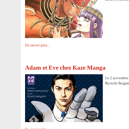
En savoir plus...
Adam et Eve chez Kaze Manga
Le 2 novembre 
Ryoichi Ikegam