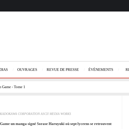
DIAS
OUVRAGES
REVUE DE PRESSE
ÉVÈNEMENTS
R
 Game - Tome 1
/ KADOKAWA CORPORATION ASCII MEDIA WORKS
 Game un manga signé Sorase Haruyuki où sept lyceens se retrouvent