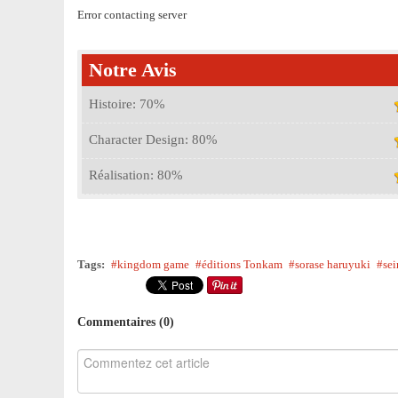
Error contacting server
Notre Avis
Histoire:
70
%
Character Design:
80
%
Réalisation:
80
%
Tags:
kingdom game
éditions Tonkam
sorase haruyuki
se
Commentaires (
0
)