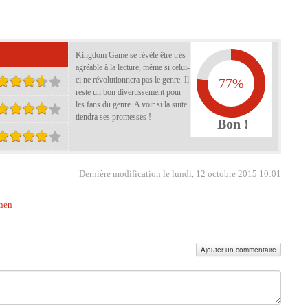
Kingdom Game se révèle être très
agréable à la lecture, même si celui-
ci ne révolutionnera pas le genre. Il
77%
reste un bon divertissement pour
les fans du genre. A voir si la suite
tiendra ses promesses !
Bon !
Dernière modification le lundi, 12 octobre 2015 10:01
inen
Ajouter un commentaire