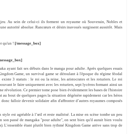
n jeu. Au sein de celui-ci ils forment un royaume où Souverain, Nobles et
 une autorité absolue. Rancœurs et désirs inavoués surgissent aussitôt. Mais
er qu'un !
[/message_box]
message_box]
a ayant fait ses débuts dans le manga pour adulte. Après quelques essais
c Kingdom Game, un survival game se déroulant à l'époque du régime féodal
xiste 3 statuts : le roi ou la reine, les aristocrates et les roturiers. Le roi
 pouvant le faire uniquement avec les roturiers, sept lycéens formant ainsi un
une révolution. Ce premier tome pose bien évidemment les bases de l'histoire
nt au bout de quelques pages la situation dégénère rapidement car les héros
 donc falloir devenir solidaire afin d'affronter d’autres royaumes composés
style est agréable à l’œil et reste maîtrisé. La mise en scène tombe un peu
n son passé de mangaka "pour adulte", on sent bien qu'il aurait bien voulu
ées). L’ensemble étant plutôt bien rythmé Kingdom Game arrive sans trop de