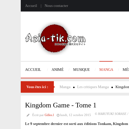
Accueil
Nous contacter
ACCUEIL
ANIMÉ
MUSIQUE
MANGA
MÉ
Vous êtes ici :
Manga
Les critiques Manga
Kingdom
Kingdom Game - Tome 1
© HARUYUKI SORASE 
Écrit par
Gilles.l
lundi, 12 octobre 2015
Le 9 septembre dernier est sorti aux éditions Tonkam, Kingdom