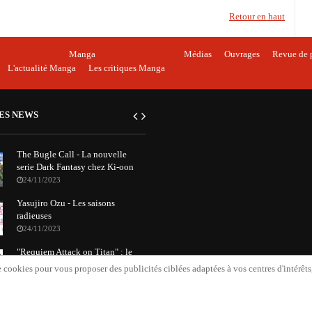
Retour en haut
Manga
Médias
Ouvrages
Revue de 
L'actualité Manga
Les critiques Manga
ES NEWS
The Bugle Call - La nouvelle
serie Dark Fantasy chez Ki-oon
24/11/2023
Yasujiro Ozu - Les saisons
radieuses
24/11/2023
"Requiem Attack on Titan" : le
nouvel album orchestral de
 cookies pour vous proposer des publicités ciblées adaptées à vos centres d'intérêts, 
Grissini Project
20/11/2023