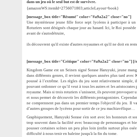
dans un jeu où le seul but est de survivre.
{amazonWS:itemId=2756071803;articleLayout=book}
[message_box title="Résumé" color="#a9a2a2" close="no"]
Une mystérieuse jeune fille force sept lycéens à participer à u
Roturiers sont désignés chaque jour au hasard. Ici, le Roi possède
avant de s'autodétruire,
ils découvrent qu'il existe d'autres royaumes et qu'il ne doit en rest
[message_box title="Critique" color="#a9a2a2" close="no"]
[/
Kingdom Game est un Seinen signé Sorase Haruyuki, jeune mangak
dans différents genres, il revient quelques années plus tard ave
poussé à l’extrême. Les règles du jeu sont relativement simple, il e
pouvant ordonner ce qu’il veut à tous les autres et les aristocrates
royaume. Mais si trois roturiers s’unissent, ils peuvent provoquer 
et nous permet de découvrir les différents protagonistes. Cependa
ne comprennent pas dans un premier temps l'objectif du jeu. Il va
d’autres groupes de lycéens pour sortir de ce jeu machiavélique…
Graphiquement, Haruyuki Sorase s'en sort avec les honneurs et son 
trop souvent dans la facilité avec beaucoup de personnages et bie
pousser certaines scènes un peu plus loin (enfin surtout plus os
difficulté à nous tenir en haleine jusqu'à la fin du tome.